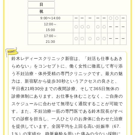
日
祝
9:00〜14:00
ー
ー
ー
ー
ー
〇
〇
ー
12:00～
〇
〇
〇
〇
〇
ー
ー
ー
15:00
17:00～
〇
〇
〇
〇
〇
ー
ー
ー
21:30
鈴木レディースクリニック新宿は、「妊活も仕事もあき
らめない」をコンセプトに、働く女性に徹底して寄り添
う不妊治療・体外受精の専門クリニックです。最大の魅
力は、新宿駅から徒歩30秒というアクセスの良さと、
平日夜21時30分までの夜間診療、そして365日無休の
診療体制にあります。お仕事を休むことなく、ご自身の
スケジュールに合わせて無理なく通院することが可能で
す。また、不妊治療一筋の専門医である鈴木院長がすべ
ての診察を担当し、一人ひとりのお身体に合わせた治療
を提供しています。全国平均を上回る高い妊娠率（67.
1％）の実績や、静脈麻酔を用いた痛みの少ない採卵に