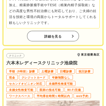
加え、精索静脈瘤手術やTESE（精巣内精子採取術）な
どの高度な男性不妊治療にも対応しており、ご夫婦の妊
活を技術と環境の両面からトータルサポートしてくれる
頼もしいクリニックです。
詳細を見る
東京都豊島区
クリニック
六本木レディースクリニック池袋院
早朝（9時前）診療
土曜診療
日曜診療
祝日診療
現金
クレジットカード
年齢制限なし
セカンドオピニオン対応
未婚男性検査可能
未婚女性検査可能
医師の指名可能
Wi-Fi完備
ワークスペース
平均滞在時間１時間以内
web予約