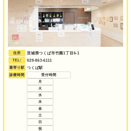
住所
茨城県つくば市竹園1丁目6-1
TEL:
029-863-6111
最寄り駅
つくば駅
診療時間
受付時間
月
火
水
木
金
土
日
祝