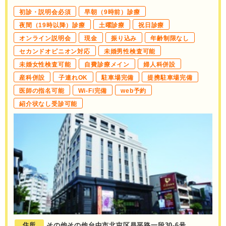
初診・説明会必須
早朝（9時前）診療
夜間（19時以降）診療
土曜診療
祝日診療
オンライン説明会
現金
振り込み
年齢制限なし
セカンドオピニオン対応
未婚男性検査可能
未婚女性検査可能
自費診療メイン
婦人科併設
産科併設
子連れOK
駐車場完備
提携駐車場完備
医師の指名可能
Wi-Fi完備
web予約
紹介状なし受診可能
住所
その他その他台中市北屯区昌平路一段30-6号