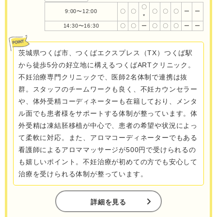
〇
9:00〜12:00
〇
〇
〇
〇
〇
ー
ー
*
14:30〜16:30
〇
〇
ー
〇
〇
〇
ー
ー
茨城県つくば市、つくばエクスプレス（TX）つくば駅
から徒歩5分の好立地に構えるつくばARTクリニック。
不妊治療専門クリニックで、医師2名体制で連携は抜
群。スタッフのチームワークも良く、不妊カウンセラー
や、体外受精コーディネーターも在籍しており、メンタ
ル面でも患者様をサポートする体制が整っています。体
外受精は凍結胚移植が中心で、患者の希望や状況によっ
て柔軟に対応。また、アロマコーディネーターでもある
看護師によるアロママッサージが500円で受けられるの
も嬉しいポイント。不妊治療が初めての方でも安心して
治療を受けられる体制が整っています。
詳細を見る