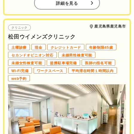
詳細を見る
鹿児島県鹿児島市
クリニック
松田ウイメンズクリニック
土曜診療
現金
クレジットカード
年齢制限45歳
セカンドオピニオン対応
未婚男性検査可能
未婚女性検査可能
提携駐車場完備
医師の指名可能
Wi-Fi完備
ワークスペース
平均滞在時間１時間以内
web予約