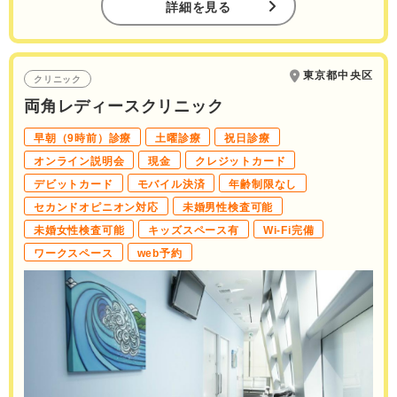
詳細を見る
東京都中央区
クリニック
両角レディースクリニック
早朝（9時前）診療
土曜診療
祝日診療
オンライン説明会
現金
クレジットカード
デビットカード
モバイル決済
年齢制限なし
セカンドオピニオン対応
未婚男性検査可能
未婚女性検査可能
キッズスペース有
Wi-Fi完備
ワークスペース
web予約