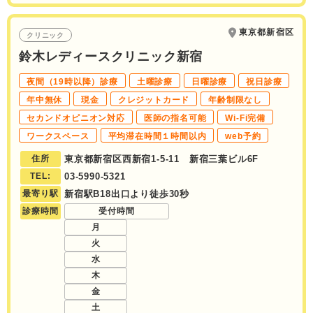
東京都新宿区
クリニック
鈴木レディースクリニック新宿
夜間（19時以降）診療
土曜診療
日曜診療
祝日診療
年中無休
現金
クレジットカード
年齢制限なし
セカンドオピニオン対応
医師の指名可能
Wi-Fi完備
ワークスペース
平均滞在時間１時間以内
web予約
住所
東京都新宿区西新宿1-5-11 新宿三葉ビル6F
TEL:
03-5990-5321
最寄り駅
新宿駅B18出口より徒歩30秒
診療時間
受付時間
月
火
水
木
金
土