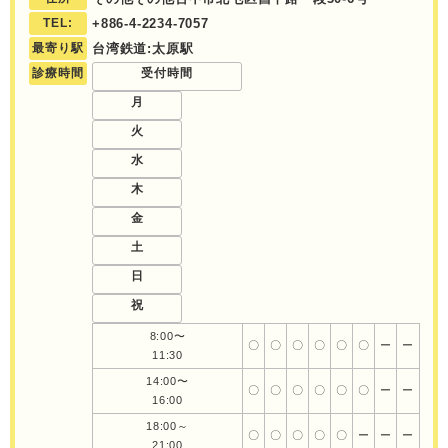
TEL:
+886-4-2234-7057
最寄り駅
台湾鉄道:太原駅
診療時間
受付時間
月
火
水
木
金
土
日
祝
8:00〜
〇
〇
〇
〇
〇
〇
ー
ー
11:30
14:00〜
〇
〇
〇
〇
〇
〇
ー
ー
16:00
18:00～
〇
〇
〇
〇
〇
ー
ー
ー
21:00