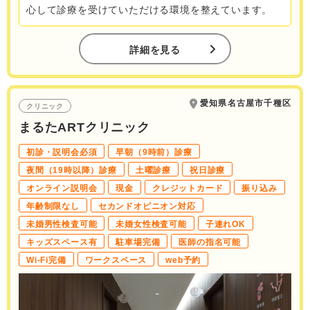
心して診療を受けていただける環境を整えています。
詳細を見る
愛知県名古屋市千種区
クリニック
まるたARTクリニック
初診・説明会必須
早朝（9時前）診療
夜間（19時以降）診療
土曜診療
祝日診療
オンライン説明会
現金
クレジットカード
振り込み
年齢制限なし
セカンドオピニオン対応
未婚男性検査可能
未婚女性検査可能
子連れOK
キッズスペース有
駐車場完備
医師の指名可能
Wi-Fi完備
ワークスペース
web予約