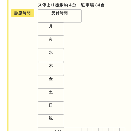
ス停より徒歩約４分 駐車場 84台
診療時間
受付時間
月
火
水
木
金
土
日
祝