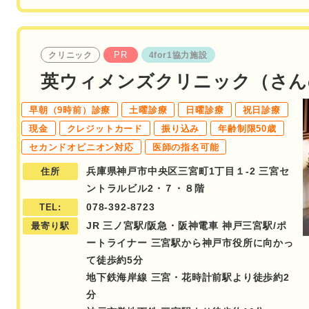
PR
クリニック
4for1協力施設
英ウィメンズクリニック（さん
早朝（9時前）診療
土曜診療
日曜診療
祝日診療
現金
クレジットカード
振り込み
年齢制限50歳
セカンドオピニオン対応
医師の指名可能
兵庫県神戸市中央区三宮町1丁目１-2 三宮セ
住所
ントラルビル2・７・８階
078-392-8723
TEL:
JR 三ノ宮駅/阪急・阪神電車 神戸三宮駅/ポ
最寄り駅
ートライナー 三宮駅から神戸市役所に向かっ
て徒歩約5分
地下鉄海岸線 三宮・花時計前駅より徒歩約2
分