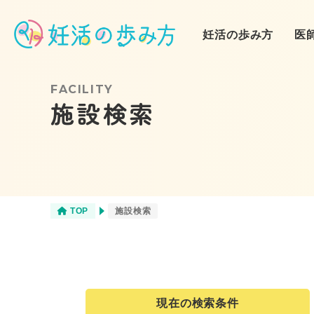
妊活の歩み方
医
FACILITY
施設検索
❶妊活スタート
不妊治療
（自己流妊活）
❹クリニック通院
栄養
（人工授精）
TOP
施設検索
商品
現在の検索条件