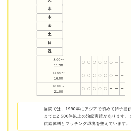
火
水
木
金
土
日
祝
8:00〜
〇
〇
〇
〇
〇
〇
ー
ー
11:30
14:00〜
〇
〇
〇
〇
〇
〇
ー
ー
16:00
18:00～
〇
〇
〇
〇
〇
ー
ー
ー
21:00
当院では、1990年にアジアで初めて卵子
までに2,500件以上の治療実績があります
供給体制とマッチング環境を整えています。