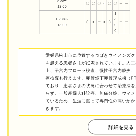
9:00〜
〇
〇
〇
○
〇
〇
ー
ー
12:00
1
15:00〜
7:
〇
○
ー
○
〇
ー
ー
18:00
0
0
愛媛県松山市に位置するつばきウイメンズクリニ
を超える患者さまが妊娠されています。人工
上、子宮内フローラ検査、慢性子宮内膜炎、ERA
療検査も行えます。卵管鏡下卵管形成術（F
ており、患者さまの状況に合わせて治療法を
らず、一般産婦人科診療、無痛分娩、ウィメ
ているため、生涯に渡って専門性の高いかか
きます。
詳細を見る