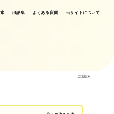
検索
用語集
よくある質問
当サイトについて
リニックへ
心理師
（タイミング法）
提供・精子提供・養子・里子
患者の声
施設検索