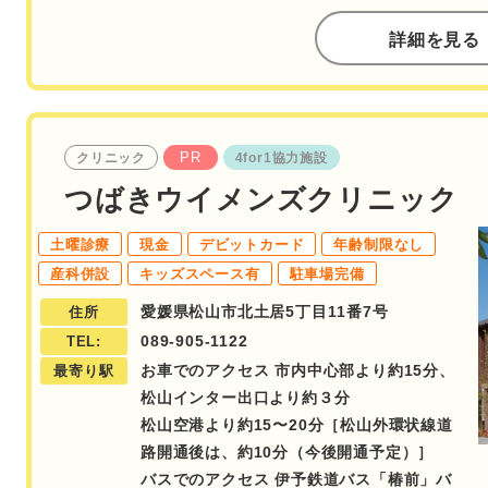
詳細を見る
PR
クリニック
4for1協力施設
つばきウイメンズクリニック
土曜診療
現金
デビットカード
年齢制限なし
産科併設
キッズスペース有
駐車場完備
愛媛県松山市北土居5丁目11番7号
住所
089-905-1122
TEL:
お車でのアクセス 市内中心部より約15分、
最寄り駅
松山インター出口より約３分
松山空港より約15〜20分［松山外環状線道
路開通後は、約10分（今後開通予定）］
バスでのアクセス 伊予鉄道バス「椿前」バ