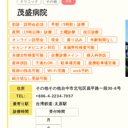
PR
クリニック
その他
茂盛病院
初診・説明会必須
早朝（9時前）診療
夜間（19時以降）診療
土曜診療
祝日診療
オンライン説明会
現金
振り込み
年齢制限なし
セカンドオピニオン対応
未婚男性検査可能
未婚女性検査可能
自費診療メイン
婦人科併設
産科併設
子連れOK
駐車場完備
提携駐車場完備
医師の指名可能
Wi-Fi完備
web予約
紹介状なし受診可能
その他その他台中市北屯区昌平路一段30-6号
住所
+886-4-2234-7057
TEL:
台湾鉄道:太原駅
最寄り駅
診療時間
受付時間
月