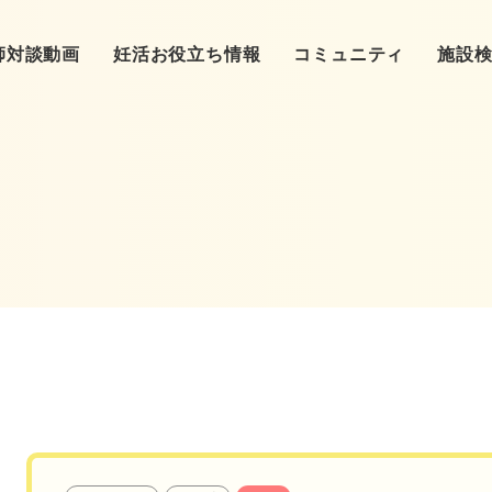
師対談動画
妊活お役立ち情報
コミュニティ
施設
基礎知識
❷クリニックへ
東洋医学
❸ク
（基本検査）
❺クリニック通院
カラダ
クリニック
❻卵子
（体外受精、顕微受精）
クリニック特集