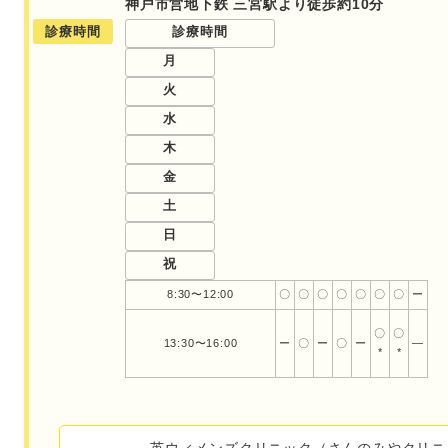
神戸市営地下鉄 三宮駅より徒歩約10分
診療時間
診療時間
月
火
水
木
金
土
日
祝
8:30〜12:00
〇
〇
〇
〇
〇
〇
〇
ー
〇
〇
13:30〜16:00
ー
〇
ー
〇
ー
―
*
*