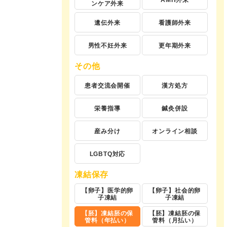
AMH外来
ンケア外来
遺伝外来
看護師外来
男性不妊外来
更年期外来
その他
患者交流会開催
漢方処方
栄養指導
鍼灸併設
産み分け
オンライン相談
LGBTQ対応
凍結保存
【卵子】医学的卵
【卵子】社会的卵
子凍結
子凍結
【胚】凍結胚の保
【胚】凍結胚の保
管料（年払い）
管料（月払い）