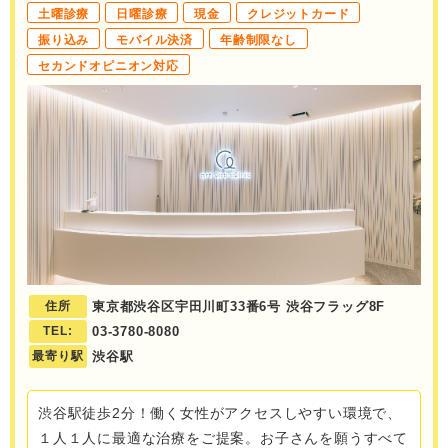
土曜診療
日曜診療
現金
クレジットカード
振り込み
モバイル決済
年齢制限なし
セカンドオピニオン対応
住所
東京都渋谷区宇田川町33番6号 渋谷フラッグ8F
TEL:
03-3780-8080
最寄り駅
渋谷駅
渋谷駅徒歩2分！働く女性がアクセスしやすい環境で、
１人１人に最適な治療をご提案。お子さんを願うすべて