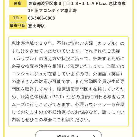
住所
東京都渋谷区東３丁目１３−１１ A-Place 恵比寿東
1F 旧フロンティア恵比寿
TEL:
03-3406-6868
最寄り駅
恵比寿駅
恵比寿地域で３０年。不妊に悩むご夫婦（カップル）の
手助けをさせていただいています。それぞれのご夫婦
（カップル）の考え方や状況に沿って、妊娠するために
必要な検査や治療を相談して決定いたします。当院では
コンシェルジュが在籍していますので、外国語（英語）
の患者さんの対応が可能です。また常勤医全員が生殖専
門医を取得しており、臨床遺伝専門医も在籍しているた
め、胚染色体検査（PGT）などの遺伝に関わる検査もス
ムーズに行うことができます。心理カウンセラーも在籍
しておりますので不妊治療でのお悩みなど、話しにくい
内容もぜひこの機会にご相談ください。