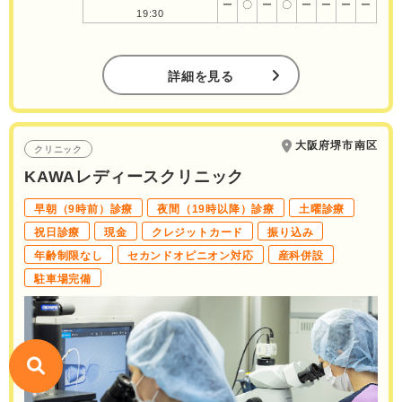
ー
〇
ー
〇
ー
ー
ー
ー
19:30
詳細を見る
大阪府堺市南区
クリニック
KAWAレディースクリニック
早朝（9時前）診療
夜間（19時以降）診療
土曜診療
祝日診療
現金
クレジットカード
振り込み
年齢制限なし
セカンドオピニオン対応
産科併設
駐車場完備