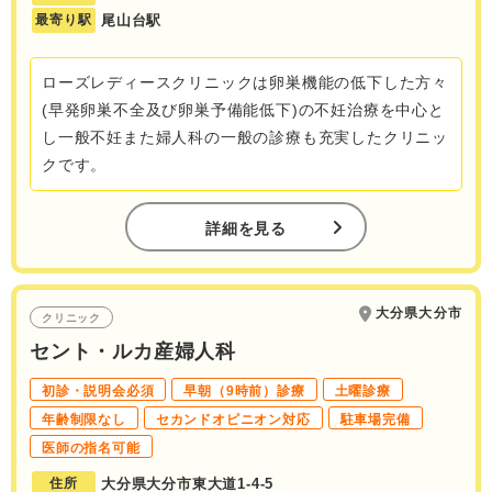
最寄り駅
尾山台駅
ローズレディースクリニックは卵巣機能の低下した方々
(早発卵巣不全及び卵巣予備能低下)の不妊治療を中心と
し一般不妊また婦人科の一般の診療も充実したクリニッ
クです。
詳細を見る
大分県大分市
クリニック
セント・ルカ産婦人科
初診・説明会必須
早朝（9時前）診療
土曜診療
年齢制限なし
セカンドオピニオン対応
駐車場完備
医師の指名可能
住所
大分県大分市東大道1-4-5