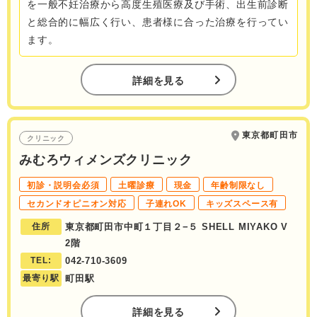
を一般不妊治療から高度生殖医療及び手術、出生前診断
と総合的に幅広く行い、患者様に合った治療を行ってい
ます。
詳細を見る
東京都町田市
クリニック
みむろウィメンズクリニック
初診・説明会必須
土曜診療
現金
年齢制限なし
セカンドオピニオン対応
子連れOK
キッズスペース有
住所
東京都町田市中町１丁目２−５ SHELL MIYAKO V
2階
TEL:
042-710-3609
最寄り駅
町田駅
詳細を見る