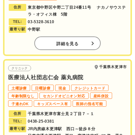
住所
東京都中野区中野二丁目24番11号 ナカノサウステ
ラ・オフィス棟 5階
TEL:
03-5328-3610
最寄り駅
中野駅
詳細を見る
千葉県木更津市
クリニック
医療法人社団志仁会 薬丸病院
土曜診療
日曜診療
現金
クレジットカード
年齢制限なし
セカンドオピニオン対応
産科併設
子連れOK
キッズスペース有
医師の指名可能
住所
千葉県木更津市富士見２丁目７－１
TEL:
0438-25-0381
最寄り駅
JR内房線木更津駅 西口～徒歩８分