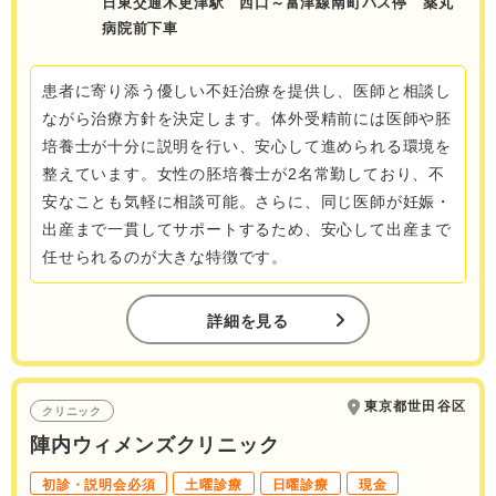
日東交通木更津駅 西口～富津線南町バス停 薬丸
病院前下車
患者に寄り添う優しい不妊治療を提供し、医師と相談し
ながら治療方針を決定します。体外受精前には医師や胚
培養士が十分に説明を行い、安心して進められる環境を
整えています。女性の胚培養士が2名常勤しており、不
安なことも気軽に相談可能。さらに、同じ医師が妊娠・
出産まで一貫してサポートするため、安心して出産まで
任せられるのが大きな特徴です。
詳細を見る
東京都世田谷区
クリニック
陣内ウィメンズクリニック
初診・説明会必須
土曜診療
日曜診療
現金