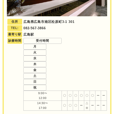
住所
広島県広島市南区松原町3-1 301
TEL:
082-567-3866
最寄り駅
広島駅
診療時間
受付時間
月
火
水
木
金
土
日
祝
9:00〜
〇
〇
〇
〇
〇
〇
ー
ー
12:00
14:30〜
△
〇
〇
〇
ー
ー
ー
ー
17:00
※