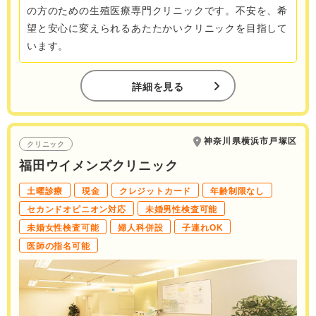
の方のための生殖医療専門クリニックです。不安を、希
望と安心に変えられるあたたかいクリニックを目指して
います。
詳細を見る
神奈川県横浜市戸塚区
クリニック
福田ウイメンズクリニック
土曜診療
現金
クレジットカード
年齢制限なし
セカンドオピニオン対応
未婚男性検査可能
未婚女性検査可能
婦人科併設
子連れOK
医師の指名可能