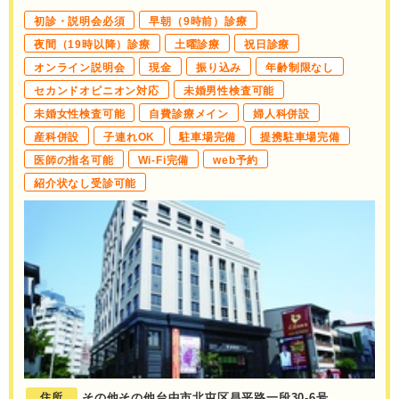
初診・説明会必須
早朝（9時前）診療
夜間（19時以降）診療
土曜診療
祝日診療
オンライン説明会
現金
振り込み
年齢制限なし
セカンドオピニオン対応
未婚男性検査可能
未婚女性検査可能
自費診療メイン
婦人科併設
産科併設
子連れOK
駐車場完備
提携駐車場完備
医師の指名可能
Wi-Fi完備
web予約
紹介状なし受診可能
住所
その他その他台中市北屯区昌平路一段30-6号