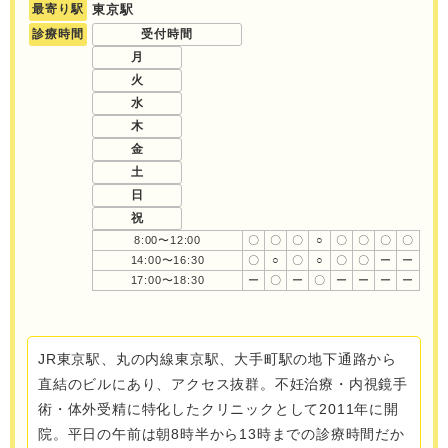
最寄り駅
東京駅
診療時間
受付時間
月
火
水
木
金
土
日
祝
8:00〜12:00
〇
〇
〇
○
〇
〇
〇
〇
14:00〜16:30
〇
○
〇
○
〇
〇
ー
ー
17:00〜18:30
ー
〇
ー
〇
ー
ー
ー
ー
JR東京駅、丸の内線東京駅、大手町駅の地下通路から
直結のビルにあり、アクセス抜群。不妊治療・内視鏡手
術・体外受精に特化したクリニックとして2011年に開
院。平日の午前は朝8時半から13時までの診療時間だか