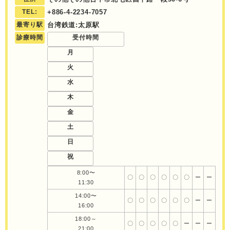
TEL:
+886-4-2234-7057
最寄り駅
台湾鉄道:太原駅
診療時間
受付時間
月
火
水
木
金
土
日
祝
8:00〜
〇
〇
〇
〇
〇
〇
ー
ー
11:30
14:00〜
〇
〇
〇
〇
〇
〇
ー
ー
16:00
18:00～
〇
〇
〇
〇
〇
ー
ー
ー
21:00