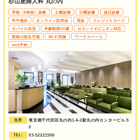
杉山産婦人科 丸の内
早朝（9時前）診療
土曜診療
日曜診療
祝日診療
年中無休
オンライン説明会
現金
クレジットカード
モバイル決済
年齢制限50歳
セカンドオピニオン対応
医師の指名可能
Wi-Fi完備
ワークスペース
web予約
住所
東京都千代田区丸の内1-6-2新丸の内センタービル５
F
TEL:
03-52221500