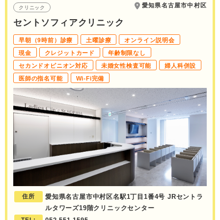
愛知県名古屋市中村区
クリニック
セントソフィアクリニック
早朝（9時前）診療
土曜診療
オンライン説明会
現金
クレジットカード
年齢制限なし
セカンドオピニオン対応
未婚女性検査可能
婦人科併設
医師の指名可能
Wi-Fi完備
住所
愛知県名古屋市中村区名駅1丁目1番4号 JRセントラ
ルタワーズ19階クリニックセンター