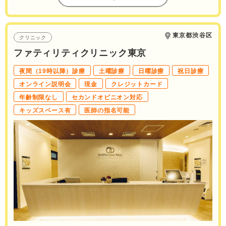
東京都渋谷区
クリニック
ファティリティクリニック東京
夜間（19時以降）診療
土曜診療
日曜診療
祝日診療
オンライン説明会
現金
クレジットカード
年齢制限なし
セカンドオピニオン対応
キッズスペース有
医師の指名可能