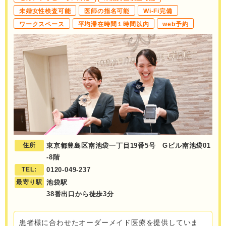
未婚女性検査可能
医師の指名可能
Wi-Fi完備
ワークスペース
平均滞在時間１時間以内
web予約
住所
東京都豊島区南池袋一丁目19番5号 Gビル南池袋01
-8階
TEL:
0120-049-237
最寄り駅
池袋駅
38番出口から徒歩3分
患者様に合わせたオーダーメイド医療を提供していま