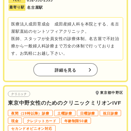
TEL:
052-551-1595
最寄り駅
名古屋駅
医療法人成田育成会 成田産婦人科を本院とする、名古
屋駅直結のセントソフィアクリニック。
医師、スタッフが全員女性の診療体制。名古屋で不妊治
療から一般婦人科診療まで万全の体制で行っておりま
す。お気軽にお越し下さい。
詳細を見る
東京都中野区
クリニック
東京中野女性のためのクリニックミリオンIVF
夜間（19時以降）診療
土曜診療
日曜診療
祝日診療
現金
クレジットカード
年齢制限50歳
セカンドオピニオン対応