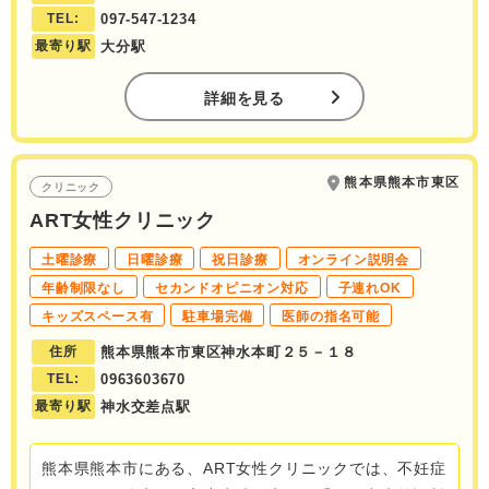
TEL:
097-547-1234
最寄り駅
大分駅
詳細を見る
熊本県熊本市東区
クリニック
ART女性クリニック
土曜診療
日曜診療
祝日診療
オンライン説明会
年齢制限なし
セカンドオピニオン対応
子連れOK
キッズスペース有
駐車場完備
医師の指名可能
住所
熊本県熊本市東区神水本町２５－１８
TEL:
0963603670
最寄り駅
神水交差点駅
熊本県熊本市にある、ART女性クリニックでは、不妊症