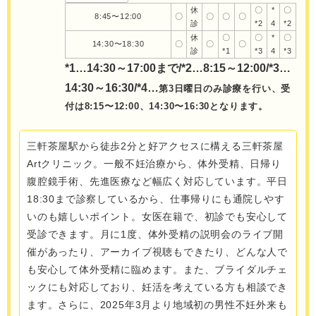
休
〇
*
〇
8:45〜12:00
〇
〇
〇
〇
診
*2
4
*2
休
〇
〇
*
〇
14:30〜18:30
〇
〇
〇
診
*1
*3
4
*3
*1…
14:30～17:00まで/*2…8:15～12:00/*3…
14:30～16:30/*4…
第3日曜日のみ診療を行い、受
付は8:15〜12:00、14:30〜16:30となります。
三軒茶屋駅から徒歩2分と好アクセスに構える三軒茶屋
Artクリニック。一般不妊治療から、体外受精、日帰り
腹腔鏡手術、先進医療など幅広く対応しています。平日
18:30まで診察しているから、仕事帰りにも通院しやす
いのも嬉しいポイント。女医在籍で、初診でも安心して
受診できます。月に1度、体外受精の説明会のライブ開
催があったり、アーカイブ視聴もできたり、どんな人で
も安心して体外受精に臨めます。また、ブライダルチェ
ックにも対応しており、妊活を考えている方も相談でき
ます。さらに、2025年3月より地域初の男性不妊外来も