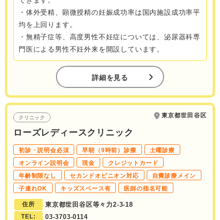
できます。
・体外受精、顕微授精の妊娠成功率は国内施設成功率平
均を上回ります。
・無精子症等、高度男性不妊症については、泌尿器科専
門医による男性不妊外来を開設しています。
詳細を見る
東京都世田谷区
クリニック
ローズレディースクリニック
初診・説明会必須
早朝（9時前）診療
土曜診療
オンライン説明会
現金
クレジットカード
年齢制限なし
セカンドオピニオン対応
自費診療メイン
子連れOK
キッズスペース有
医師の指名可能
住所
東京都世田谷区等々力2-3-18
TEL:
03-3703-0114