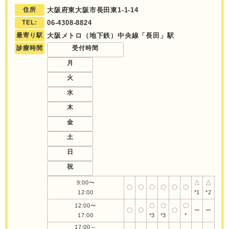
住所
大阪府東大阪市長田東1‐1‐14
TEL:
06-4308-8824
最寄り駅
大阪メトロ（地下鉄）中央線「長田」駅
診療時間
受付時間
月
火
水
木
金
土
日
祝
9:00〜
△
△
〇
〇
〇
〇
〇
〇
12:00
*1
*2
12:00〜
〇
〇
〇
〇
〇
〇
ー
ー
17:00
*3
*3
*
17:00～