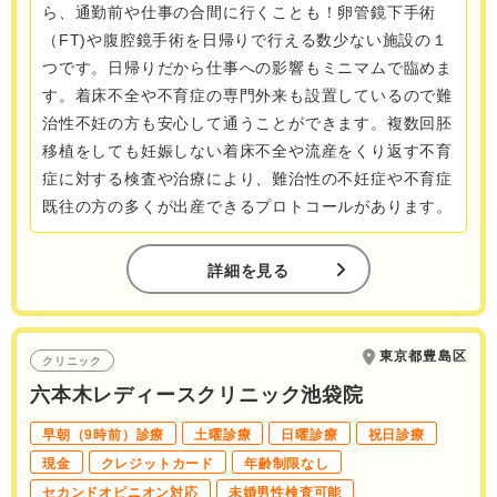
ら、通勤前や仕事の合間に行くことも！卵管鏡下手術
（FT)や腹腔鏡手術を日帰りで行える数少ない施設の１
つです。日帰りだから仕事への影響もミニマムで臨めま
す。着床不全や不育症の専門外来も設置しているので難
治性不妊の方も安心して通うことができます。複数回胚
移植をしても妊娠しない着床不全や流産をくり返す不育
症に対する検査や治療により、難治性の不妊症や不育症
既往の方の多くが出産できるプロトコールがあります。
詳細を見る
東京都豊島区
クリニック
六本木レディースクリニック池袋院
早朝（9時前）診療
土曜診療
日曜診療
祝日診療
現金
クレジットカード
年齢制限なし
セカンドオピニオン対応
未婚男性検査可能