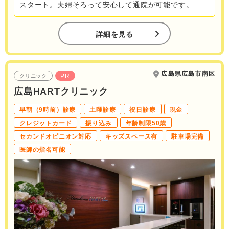
スタート。夫婦そろって安心して通院が可能です。
詳細を見る
広島県広島市南区
PR
クリニック
広島HARTクリニック
早朝（9時前）診療
土曜診療
祝日診療
現金
クレジットカード
振り込み
年齢制限50歳
セカンドオピニオン対応
キッズスペース有
駐車場完備
医師の指名可能