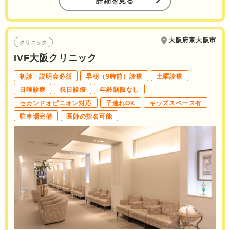
詳細を見る
大阪府東大阪市
クリニック
IVF大阪クリニック
初診・説明会必須
早朝（9時前）診療
土曜診療
日曜診療
祝日診療
年齢制限なし
セカンドオピニオン対応
子連れOK
キッズスペース有
駐車場完備
医師の指名可能