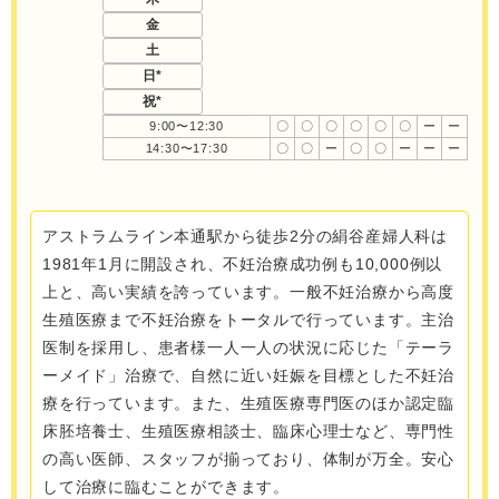
金
土
日*
祝*
9:00〜12:30
〇
〇
〇
〇
〇
〇
ー
ー
14:30〜17:30
〇
〇
ー
〇
〇
ー
ー
ー
アストラムライン本通駅から徒歩2分の絹谷産婦人科は
1981年1月に開設され、不妊治療成功例も10,000例以
上と、高い実績を誇っています。一般不妊治療から高度
生殖医療まで不妊治療をトータルで行っています。主治
医制を採用し、患者様一人一人の状況に応じた「テーラ
ーメイド」治療で、自然に近い妊娠を目標とした不妊治
療を行っています。また、生殖医療専門医のほか認定臨
床胚培養士、生殖医療相談士、臨床心理士など、専門性
の高い医師、スタッフが揃っており、体制が万全。安心
して治療に臨むことができます。