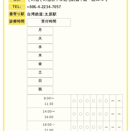
TEL:
+886-4-2234-7057
最寄り駅
台湾鉄道:太原駅
診療時間
受付時間
月
火
水
木
金
土
日
祝
8:00〜
〇
〇
〇
〇
〇
〇
ー
ー
11:30
14:00〜
〇
〇
〇
〇
〇
〇
ー
ー
16:00
18:00～
〇
〇
〇
〇
〇
ー
ー
ー
21:00