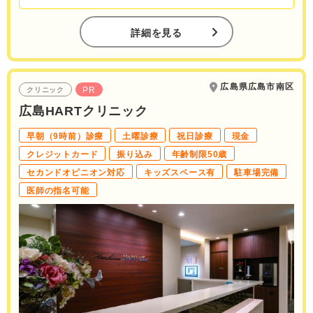
詳細を見る
広島県広島市南区
PR
クリニック
広島HARTクリニック
早朝（9時前）診療
土曜診療
祝日診療
現金
クレジットカード
振り込み
年齢制限50歳
セカンドオピニオン対応
キッズスペース有
駐車場完備
医師の指名可能