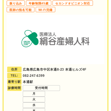
振り込み
年齢制限45歳
セカンドオピニオン対応
医師の指名可能
Wi-Fi完備
住所
広島県広島市中区本通8-23 本通ヒルズ4F
TEL:
082-247-6399
最寄り駅
本通駅
診療時間
受付時間
月
火
水
木