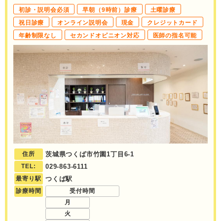
初診・説明会必須
早朝（9時前）診療
土曜診療
祝日診療
オンライン説明会
現金
クレジットカード
年齢制限なし
セカンドオピニオン対応
医師の指名可能
住所
茨城県つくば市竹園1丁目6-1
TEL:
029-863-6111
最寄り駅
つくば駅
診療時間
受付時間
月
火