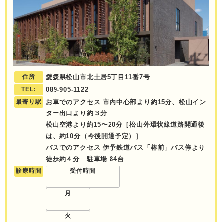
住所
愛媛県松山市北土居5丁目11番7号
TEL:
089-905-1122
最寄り駅
お車でのアクセス 市内中心部より約15分、松山イン
ター出口より約３分
松山空港より約15〜20分［松山外環状線道路開通後
は、約10分（今後開通予定）］
バスでのアクセス 伊予鉄道バス「椿前」バス停より
徒歩約４分 駐車場 84台
診療時間
受付時間
月
火