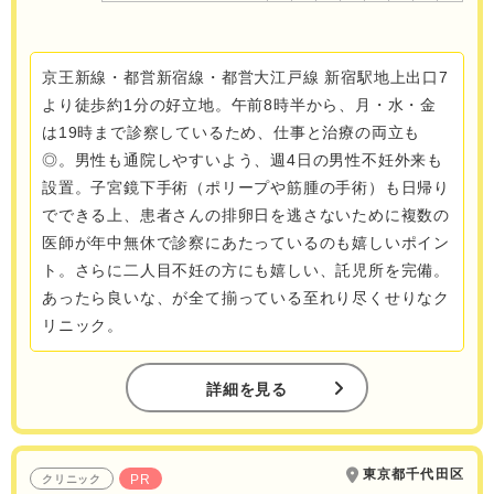
京王新線・都営新宿線・都営大江戸線 新宿駅地上出口7
より徒歩約1分の好立地。午前8時半から、月・水・金
は19時まで診察しているため、仕事と治療の両立も
◎。男性も通院しやすいよう、週4日の男性不妊外来も
設置。子宮鏡下手術（ポリープや筋腫の手術）も日帰り
でできる上、患者さんの排卵日を逃さないために複数の
医師が年中無休で診察にあたっているのも嬉しいポイン
ト。さらに二人目不妊の方にも嬉しい、託児所を完備。
あったら良いな、が全て揃っている至れり尽くせりなク
リニック。
詳細を見る
東京都千代田区
PR
クリニック