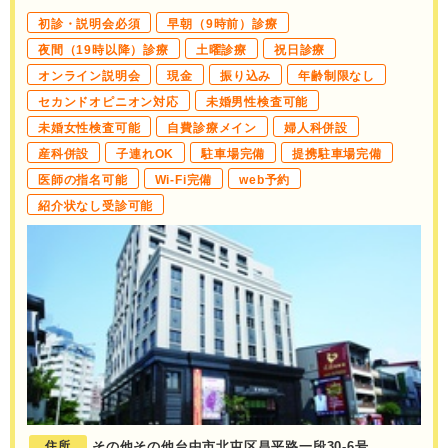
初診・説明会必須
早朝（9時前）診療
夜間（19時以降）診療
土曜診療
祝日診療
オンライン説明会
現金
振り込み
年齢制限なし
セカンドオピニオン対応
未婚男性検査可能
未婚女性検査可能
自費診療メイン
婦人科併設
産科併設
子連れOK
駐車場完備
提携駐車場完備
医師の指名可能
Wi-Fi完備
web予約
紹介状なし受診可能
住所
その他その他台中市北屯区昌平路一段30-6号