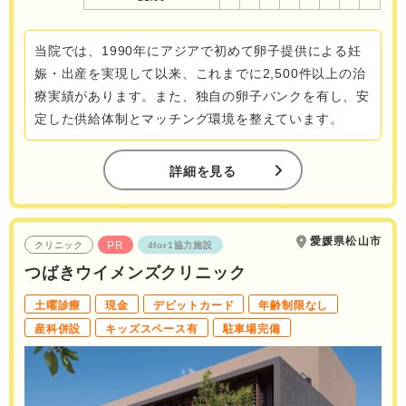
当院では、1990年にアジアで初めて卵子提供による妊
娠・出産を実現して以来、これまでに2,500件以上の治
療実績があります。また、独自の卵子バンクを有し、安
定した供給体制とマッチング環境を整えています。
詳細を見る
愛媛県松山市
PR
クリニック
4for1協力施設
つばきウイメンズクリニック
土曜診療
現金
デビットカード
年齢制限なし
産科併設
キッズスペース有
駐車場完備