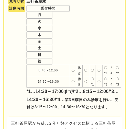
最寄り駅
三軒茶屋駅
診療時間
受付時間
月
火
水
木
金
土
日
祝
休
〇
*
〇
8:45〜12:00
〇
〇
〇
〇
診
*2
4
*2
休
〇
〇
*
〇
14:30〜18:30
〇
〇
〇
診
*1
*3
4
*3
*1…
14:30～17:00まで/*2…8:15～12:00/*3…
14:30～16:30/*4…
第3日曜日のみ診療を行い、受
付は8:15〜12:00、14:30〜16:30となります。
三軒茶屋駅から徒歩2分と好アクセスに構える三軒茶屋