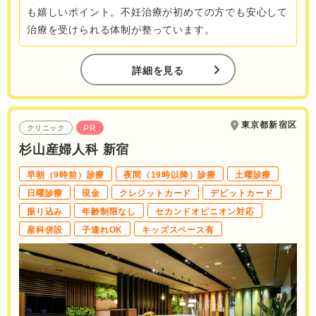
も嬉しいポイント。不妊治療が初めての方でも安心して
治療を受けられる体制が整っています。
詳細を見る
東京都新宿区
PR
クリニック
杉山産婦人科 新宿
早朝（9時前）診療
夜間（19時以降）診療
土曜診療
日曜診療
現金
クレジットカード
デビットカード
振り込み
年齢制限なし
セカンドオピニオン対応
産科併設
子連れOK
キッズスペース有