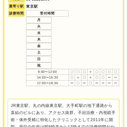
最寄り駅
東京駅
診療時間
受付時間
月
火
水
木
金
土
日
祝
8:00〜12:00
〇
〇
〇
○
〇
〇
〇
〇
14:00〜16:30
〇
○
〇
○
〇
〇
ー
ー
17:00〜18:30
ー
〇
ー
〇
ー
ー
ー
ー
JR東京駅、丸の内線東京駅、大手町駅の地下通路から
直結のビルにあり、アクセス抜群。不妊治療・内視鏡手
術・体外受精に特化したクリニックとして2011年に開
院。平日の午前は朝8時半から13時までの診療時間だか