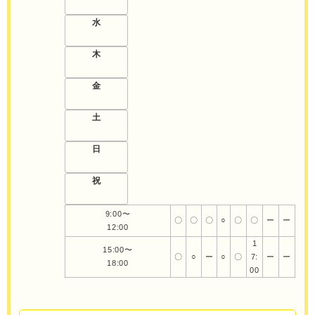
水
木
金
土
日
祝
9:00〜
〇
〇
〇
○
〇
〇
ー
ー
12:00
1
15:00〜
〇
○
ー
○
〇
7:
ー
ー
18:00
00