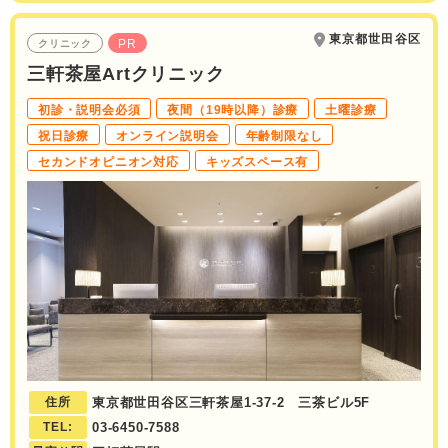
東京都世田谷区
PR
クリニック
三軒茶屋Artクリニック
初診・説明会必須
夜間（19時以降）診療
土曜診療
祝日診療
オンライン説明会
年齢制限なし
セカンドオピニオン対応
キッズスペース有
住所
東京都世田谷区三軒茶屋1-37-2 三茶ビル5F
TEL:
03-6450-7588