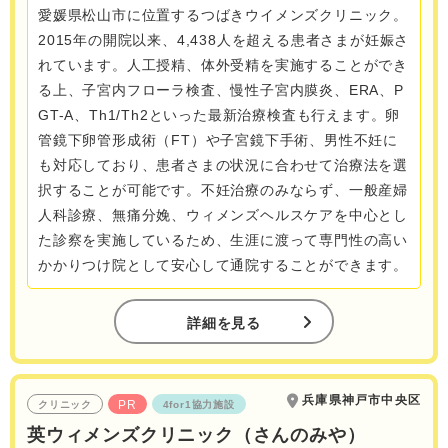
愛媛県松山市に位置するつばきウイメンズクリニック。
2015年の開院以来、4,438人を超える患者さまが妊娠さ
れています。人工授精、体外受精を実施することができ
る上、子宮内フローラ検査、慢性子宮内膜炎、ERA、P
GT-A、Th1/Th2といった最新治療検査も行えます。卵
管鏡下卵管形成術（FT）や子宮鏡下手術、男性不妊に
も対応しており、患者さまの状況に合わせて治療法を選
択することが可能です。不妊治療のみならず、一般産婦
人科診療、無痛分娩、ウィメンズヘルスケアを中心とし
た診察を実施しているため、生涯に渡って専門性の高い
かかりつけ院として安心して通院することができます。
詳細を見る
兵庫県神戸市中央区
PR
クリニック
4for1協力施設
英ウィメンズクリニック（さんのみや）