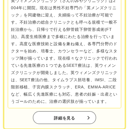
英ウィメンズクリニック（さんのみやクリニック）は2
004年に開院。現在は男性不妊専門の「英メンズクリニ
ック」を同建物に迎え、夫婦揃って不妊治療が可能で
す。不妊治療の総合クリニックとも呼べる規模で一般不
妊治療から、日帰りで行える卵管鏡下卵管形成術(FT
法)、高度生殖医療まで多岐にわたる治療を行っていま
す。高度な医療技術と設備を兼ね備え、各専門分野のド
クターを始め、培養士、カウンセラーなど、多様なスタ
ッフ陣が揃っています。現在様々なクリニックで行われ
ている先進医療の１つであるSEET療法は、英ウィメン
ズクリニックが開発しました。英ウィメンズクリニック
は、SEET療法の他、タイムラプス胚培養、IMSI、二段
階胚移植、子宮内膜スクラッチ、ERA、EMMA-ARICE
など、幅広く先進医療にも対応。患者の妊娠・出産とい
うゴールのために、治療の選択肢が揃っています。
詳細を見る