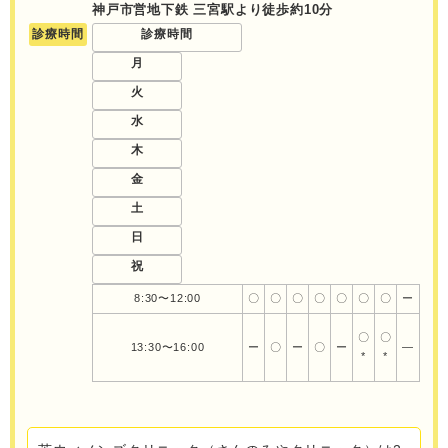
神戸市営地下鉄 三宮駅より徒歩約10分
診療時間
診療時間
月
火
水
木
金
土
日
祝
8:30〜12:00
〇
〇
〇
〇
〇
〇
〇
ー
〇
〇
13:30〜16:00
ー
〇
ー
〇
ー
―
*
*