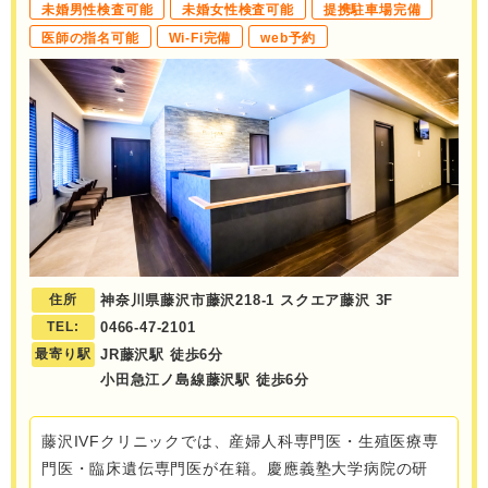
未婚男性検査可能
未婚女性検査可能
提携駐車場完備
医師の指名可能
Wi-Fi完備
web予約
住所
神奈川県藤沢市藤沢218-1 スクエア藤沢 3F
TEL:
0466-47-2101
最寄り駅
JR藤沢駅 徒歩6分
小田急江ノ島線藤沢駅 徒歩6分
藤沢IVFクリニックでは、産婦人科専門医・生殖医療専
門医・臨床遺伝専門医が在籍。慶應義塾大学病院の研