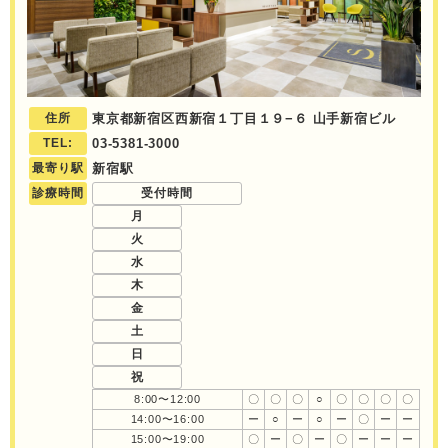
住所
東京都新宿区西新宿１丁目１９−６ 山手新宿ビル
TEL:
03-5381-3000
最寄り駅
新宿駅
診療時間
受付時間
月
火
水
木
金
土
日
祝
8:00〜12:00
〇
〇
〇
○
〇
〇
〇
〇
14:00〜16:00
ー
○
ー
○
ー
〇
ー
ー
15:00〜19:00
〇
ー
〇
ー
〇
ー
ー
ー