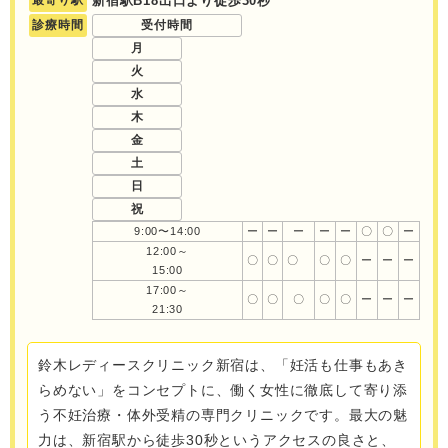
最寄り駅
新宿駅B18出口より徒歩30秒
診療時間
受付時間
月
火
水
木
金
土
日
祝
9:00〜14:00
ー
ー
ー
ー
ー
〇
〇
ー
12:00～
〇
〇
〇
〇
〇
ー
ー
ー
15:00
17:00～
〇
〇
〇
〇
〇
ー
ー
ー
21:30
鈴木レディースクリニック新宿は、「妊活も仕事もあき
らめない」をコンセプトに、働く女性に徹底して寄り添
う不妊治療・体外受精の専門クリニックです。最大の魅
力は、新宿駅から徒歩30秒というアクセスの良さと、