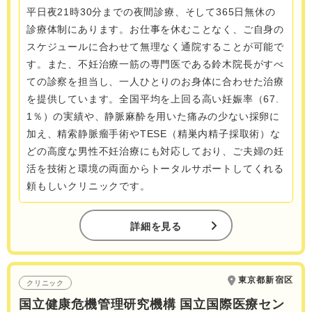
平日夜21時30分までの夜間診療、そして365日無休の
診療体制にあります。お仕事を休むことなく、ご自身の
スケジュールに合わせて無理なく通院することが可能で
す。また、不妊治療一筋の専門医である鈴木院長がすべ
ての診察を担当し、一人ひとりのお身体に合わせた治療
を提供しています。全国平均を上回る高い妊娠率（67.
1％）の実績や、静脈麻酔を用いた痛みの少ない採卵に
加え、精索静脈瘤手術やTESE（精巣内精子採取術）な
どの高度な男性不妊治療にも対応しており、ご夫婦の妊
活を技術と環境の両面からトータルサポートしてくれる
頼もしいクリニックです。
詳細を見る
東京都新宿区
クリニック
国立健康危機管理研究機構 国立国際医療セン