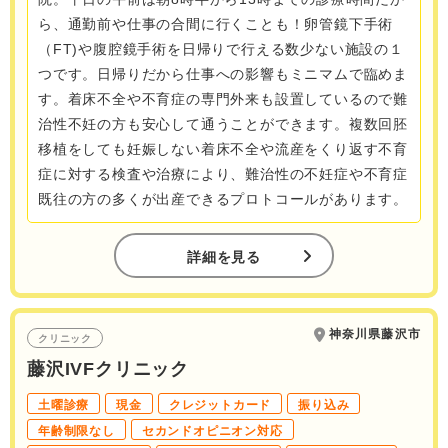
ら、通勤前や仕事の合間に行くことも！卵管鏡下手術
（FT)や腹腔鏡手術を日帰りで行える数少ない施設の１
つです。日帰りだから仕事への影響もミニマムで臨めま
す。着床不全や不育症の専門外来も設置しているので難
治性不妊の方も安心して通うことができます。複数回胚
移植をしても妊娠しない着床不全や流産をくり返す不育
症に対する検査や治療により、難治性の不妊症や不育症
既往の方の多くが出産できるプロトコールがあります。
詳細を見る
神奈川県藤沢市
クリニック
藤沢IVFクリニック
土曜診療
現金
クレジットカード
振り込み
年齢制限なし
セカンドオピニオン対応