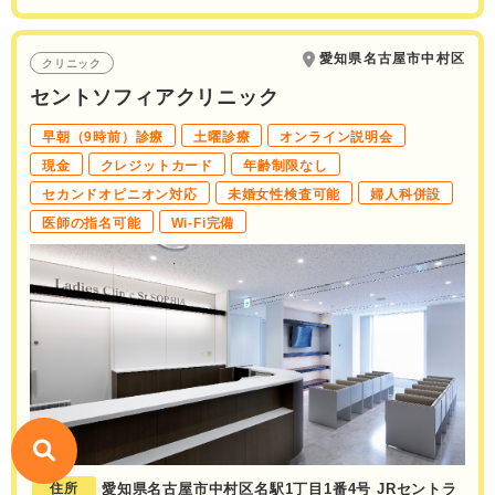
愛知県名古屋市中村区
クリニック
セントソフィアクリニック
早朝（9時前）診療
土曜診療
オンライン説明会
現金
クレジットカード
年齢制限なし
セカンドオピニオン対応
未婚女性検査可能
婦人科併設
医師の指名可能
Wi-Fi完備
住所
愛知県名古屋市中村区名駅1丁目1番4号 JRセントラ