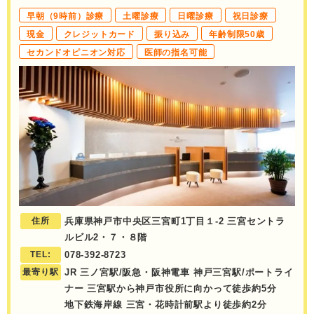
早朝（9時前）診療
土曜診療
日曜診療
祝日診療
現金
クレジットカード
振り込み
年齢制限50歳
セカンドオピニオン対応
医師の指名可能
住所
兵庫県神戸市中央区三宮町1丁目１-2 三宮セントラ
ルビル2・７・８階
TEL:
078-392-8723
最寄り駅
JR 三ノ宮駅/阪急・阪神電車 神戸三宮駅/ポートライ
ナー 三宮駅から神戸市役所に向かって徒歩約5分
地下鉄海岸線 三宮・花時計前駅より徒歩約2分