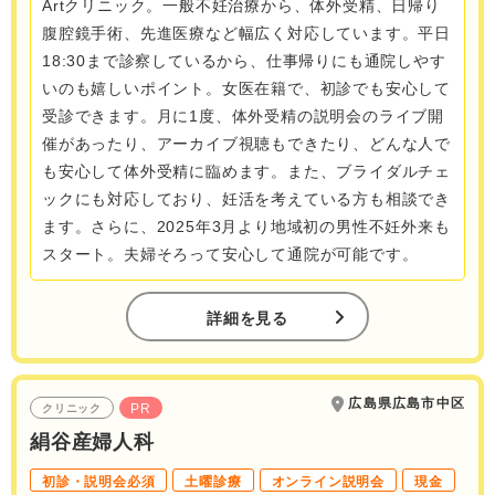
Artクリニック。一般不妊治療から、体外受精、日帰り
腹腔鏡手術、先進医療など幅広く対応しています。平日
18:30まで診察しているから、仕事帰りにも通院しやす
いのも嬉しいポイント。女医在籍で、初診でも安心して
受診できます。月に1度、体外受精の説明会のライブ開
催があったり、アーカイブ視聴もできたり、どんな人で
も安心して体外受精に臨めます。また、ブライダルチェ
ックにも対応しており、妊活を考えている方も相談でき
ます。さらに、2025年3月より地域初の男性不妊外来も
スタート。夫婦そろって安心して通院が可能です。
詳細を見る
広島県広島市中区
PR
クリニック
絹谷産婦人科
初診・説明会必須
土曜診療
オンライン説明会
現金