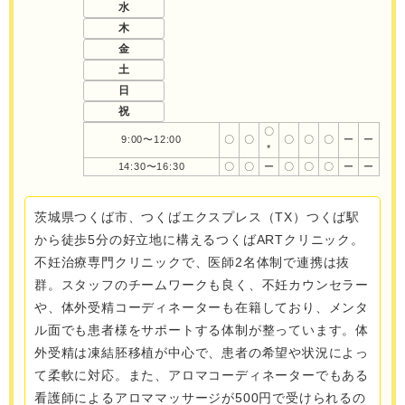
水
木
金
土
日
祝
〇
9:00〜12:00
〇
〇
〇
〇
〇
ー
ー
*
14:30〜16:30
〇
〇
ー
〇
〇
〇
ー
ー
茨城県つくば市、つくばエクスプレス（TX）つくば駅
から徒歩5分の好立地に構えるつくばARTクリニック。
不妊治療専門クリニックで、医師2名体制で連携は抜
群。スタッフのチームワークも良く、不妊カウンセラー
や、体外受精コーディネーターも在籍しており、メンタ
ル面でも患者様をサポートする体制が整っています。体
外受精は凍結胚移植が中心で、患者の希望や状況によっ
て柔軟に対応。また、アロマコーディネーターでもある
看護師によるアロママッサージが500円で受けられるの