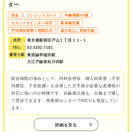
ター
現金
クレジットカード
年齢制限45歳
セカンドオピニオン対応
駐車場完備
平均滞在時間１時間以内
紹介状なし受診可能
住所
東京都新宿区戸山１丁目２１−１
TEL:
03-3202-7181
最寄り駅
東西線早稲田駅
大江戸線若松川田駅
総合病院の強みとして、内科合併症、婦人科疾患（子宮
内膜症、子宮筋腫）を合併した方手術が必要な患者様の
対応に強いのが特徴です。妊娠成立後も、分娩まで通し
て受診できます。周産期センターでNICUも併設してい
ます。
詳細を見る