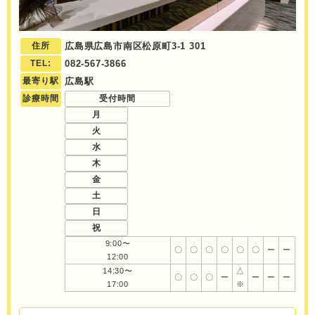
住所
広島県広島市南区松原町3-1 301
TEL:
082-567-3866
最寄り駅
広島駅
診療時間
受付時間
月
火
水
木
金
土
日
祝
9:00〜
〇
〇
〇
〇
〇
〇
ー
ー
12:00
14:30〜
△
〇
〇
〇
ー
ー
ー
ー
17:00
※