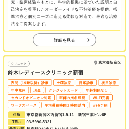
究・臨床経験をもとに、科学的根拠に基づいた説明と自
己決定を尊重したオーダーメイドな不妊治療を提供。標
準治療と個別ニーズに応える柔軟な対応で、最適な治療
法をご提案します。
詳細を見る
東京都新宿区
クリニック
鈴木レディースクリニック新宿
夜間（19時以降）診療
土曜診療
日曜診療
祝日診療
年中無休
現金
クレジットカード
年齢制限なし
セカンドオピニオン対応
医師の指名可能
Wi-Fi完備
ワークスペース
平均滞在時間１時間以内
web予約
住所
東京都新宿区西新宿1-5-11 新宿三葉ビル6F
TEL:
03-5990-5321