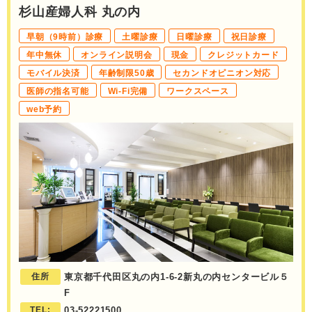
杉山産婦人科 丸の内
早朝（9時前）診療
土曜診療
日曜診療
祝日診療
年中無休
オンライン説明会
現金
クレジットカード
モバイル決済
年齢制限50歳
セカンドオピニオン対応
医師の指名可能
Wi-Fi完備
ワークスペース
web予約
住所
東京都千代田区丸の内1-6-2新丸の内センタービル５
F
TEL:
03-52221500