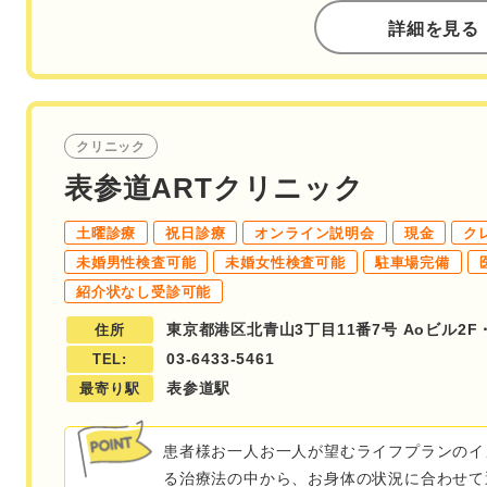
詳細を見る
クリニック
表参道ARTクリニック
土曜診療
祝日診療
オンライン説明会
現金
ク
未婚男性検査可能
未婚女性検査可能
駐車場完備
紹介状なし受診可能
東京都港区北青山3丁目11番7号 Aoビル2F・
住所
03-6433-5461
TEL:
表参道駅
最寄り駅
患者様お一人お一人が望むライフプランのイ
る治療法の中から、お身体の状況に合わせて