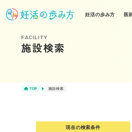
妊活の歩み方
医
FACILITY
施設検索
❶妊活スタート
不妊治療
（自己流妊活）
❹クリニック通院
栄養
（人工授精）
TOP
施設検索
商品
現在の検索条件