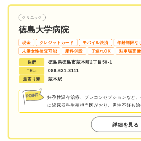
クリニック
徳島大学病院
現金
クレジットカード
モバイル決済
年齢制限な
未婚女性検査可能
産科併設
子連れOK
駐車場完備
徳島県徳島市蔵本町2丁目50-1
住所
088-631-3111
TEL:
蔵本駅
最寄り駅
妊孕性温存治療、プレコンセプションなど、
に泌尿器科生殖担当医がおり、男性不妊も治
詳細を見る