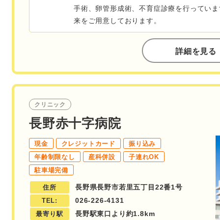
手術、卵管形成術、不育症診療を行っていま
来をご用意しております。
詳細を見る
クリニック
長野赤十字病院
現金
クレジットカード
振り込み
年齢制限なし
産科併設
子連れOK
駐車場完備
長野県長野市若里五丁目22番1号
住所
026-226-4131
TEL:
長野駅東口より約1.8km
最寄り駅