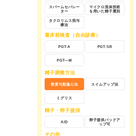
スパームセパレー
マイクロ流体技術
ター
を用いた精子選別
タクロリムス投与
療法
着床前検査（自由診療）
PGT-A
PGT-SR
PGT―M
精子調整方法
密度勾配遠心法
スイムアップ法
ミグリス
精子・卵子提供
卵子提供バックア
AID
ップ可
その他