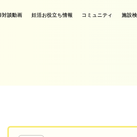
師対談動画
妊活お役立ち情報
コミュニティ
施設
基礎知識
❷クリニックへ
東洋医学
❸ク
（基本検査）
❺クリニック通院
カラダ
クリニック
❻卵子
（体外受精、顕微受精）
クリニック特集