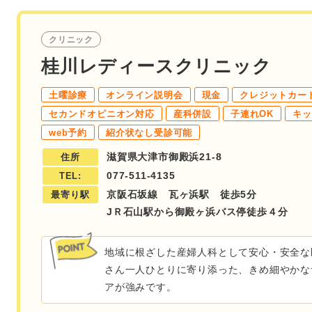
クリニック
桂川レディースクリニック
土曜診療
オンライン説明会
現金
クレジットカー
セカンドオピニオン対応
産科併設
子連れOK
キッ
web予約
紹介状なし受診可能
滋賀県大津市御殿浜21-8
住所
077-511-4135
TEL:
京阪石坂線 瓦ヶ浜駅 徒歩5分
最寄り駅
JＲ石山駅から御殿ヶ浜バス停徒歩４分
地域に根ざした産婦人科として安心・安全な
さん一人ひとりに寄り添った、きめ細やかな
アが強みです。