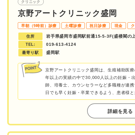
クリニック
京野アートクリニック盛岡
早朝（9時前）診療
土曜診療
祝日診療
現金
岩手県盛岡市盛岡駅前通15-5-3F(盛楼閣の上
住所
019-613-4124
TEL:
盛岡駅
最寄り駅
京野アートクリニック盛岡は、生殖補助医療
年以上の実績の中で30,000人以上の妊娠
師、培養士、カウンセラーなど多職種が連携
日でも早く妊娠・卒業できるよう、患者様と
詳細を見る