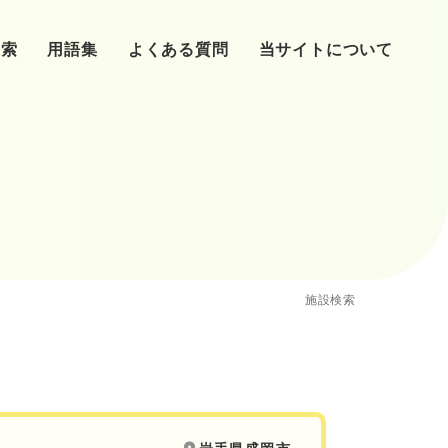
検索
用語集
よくある質問
当サイトについて
リニックへ
心理師
（タイミング法）
提供・精子提供・養子・里子
患者の声
施設検索