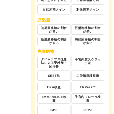
期：患者により可
で静脈麻酔可能
自然周期メイン
刺激周期メイン
胚盤胞
初期胚移植の割合
胚盤胞移植の割合
が多い
が多い
新鮮胚移植の割合
凍結胚移植の割合
が多い
が多い
先進医療
タイムラプス撮像
子宮内膜スクラッ
法による受精卵・
チ法
胚培養
SEET法
二段階胚移植術
ERA検査
ERPeak℠
EMMA/ALICE検
子宮内フローラ検
査
査
IMSI
PICSI