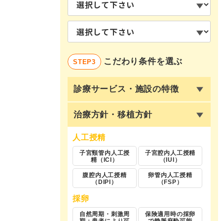
こだわり条件を選ぶ
STEP3
診療サービス・施設の特徴
治療方針・移植方針
人工授精
子宮頸管内人工授
子宮腔内人工授精
精（ICI）
（IUI）
腹腔内人工授精
卵管内人工授精
（DIPI）
（FSP）
採卵
自然周期・刺激周
保険適用時の採卵