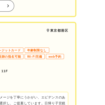
東京都港区
レジットカード
年齢制限なし
医師の指名可能
Wi-Fi完備
web予約
11F
メージを丁寧にうかがい、エビデンスのあ
選択し、ご提案しています。日帰り子宮鏡