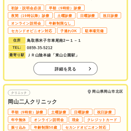
初診・説明会必須
早朝（9時前）診療
夜間（19時以降）診療
土曜診療
日曜診療
祝日診療
オンライン説明会
年齢制限なし
セカンドオピニオン対応
子連れOK
駐車場完備
住所
鳥取県米子市車尾南2ー１－１
TEL:
0859-35-5212
最寄り駅
ＪＲ山陰本線「東山公園駅」
詳細を見る
岡山県岡山市北区
クリニック
岡山二人クリニック
早朝（9時前）診療
土曜診療
日曜診療
祝日診療
年中無休
オンライン説明会
現金
クレジットカード
振り込み
年齢制限50歳
セカンドオピニオン対応