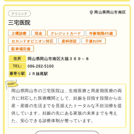
岡山県岡山市南区
クリニック
三宅医院
土曜診療
現金
クレジットカード
年齢制限45歳
セカンドオピニオン対応
産科併設
子連れOK
駐車場完備
住所
岡山県岡山市南区大福３６９－８
TEL:
086-282-5100
最寄り駅
ＪＲ妹尾駅
岡山県岡山市の三宅医院は、生殖医療と周産期医療の両
方に対応した医療機関として、妊娠を目指す段階から出
産・産後の生活までを見据えたトータルな不妊治療を提
供しています。妊娠の先にある家族の未来までを考え
た、安心できる診療体制が整っています。