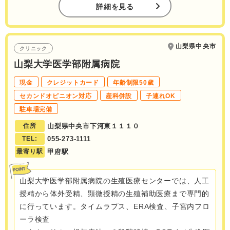
詳細を見る
山梨県中央市
クリニック
山梨大学医学部附属病院
現金
クレジットカード
年齢制限50歳
セカンドオピニオン対応
産科併設
子連れOK
駐車場完備
住所
山梨県中央市下河東１１１０
TEL:
055-273-1111
最寄り駅
甲府駅
山梨大学医学部附属病院の生殖医療センターでは、人工
授精から体外受精、顕微授精の生殖補助医療まで専門的
に行っています。タイムラプス、ERA検査、子宮内フロ
ーラ検査