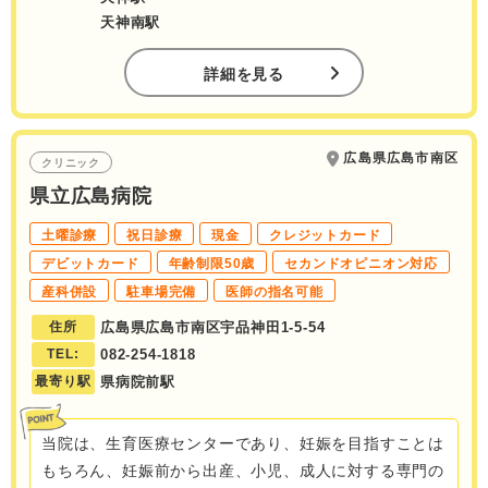
天神南駅
詳細を見る
広島県広島市南区
クリニック
県立広島病院
土曜診療
祝日診療
現金
クレジットカード
デビットカード
年齢制限50歳
セカンドオピニオン対応
産科併設
駐車場完備
医師の指名可能
住所
広島県広島市南区宇品神田1-5-54
TEL:
082-254-1818
最寄り駅
県病院前駅
当院は、生育医療センターであり、妊娠を目指すことは
もちろん、妊娠前から出産、小児、成人に対する専門の