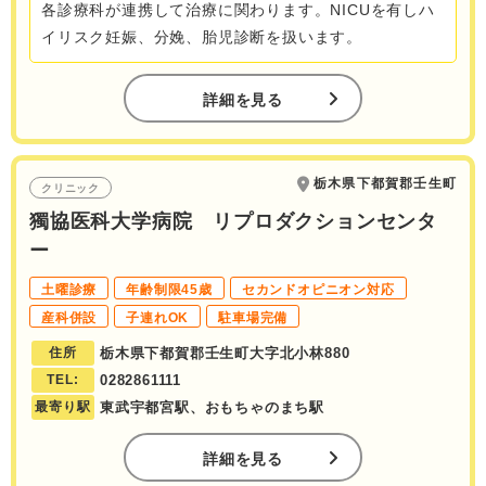
各診療科が連携して治療に関わります。NICUを有しハ
イリスク妊娠、分娩、胎児診断を扱います。
詳細を見る
栃木県下都賀郡壬生町
クリニック
獨協医科大学病院 リプロダクションセンタ
ー
土曜診療
年齢制限45歳
セカンドオピニオン対応
産科併設
子連れOK
駐車場完備
住所
栃木県下都賀郡壬生町大字北小林880
TEL:
0282861111
最寄り駅
東武宇都宮駅、おもちゃのまち駅
詳細を見る