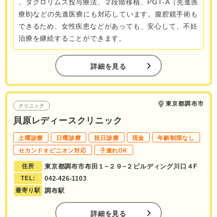
、タクロリムス投与療法、２段階移植、PGT-A（先進医
療B)などの先進医療にも対応しています。腹腔鏡手術も
できるため、女性疾患などがあっても、安心して、不妊
治療を継続することができます。
詳細を見る
東京都調布市
クリニック
貝原レディースクリニック
土曜診療
日曜診療
祝日診療
現金
年齢制限なし
セカンドオピニオン対応
子連れOK
住所
東京都調布市布田１−２９−２ビルディング川口４F
TEL:
042-426-1103
最寄り駅
調布駅
詳細を見る