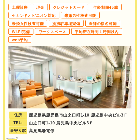
土曜診療
現金
クレジットカード
年齢制限45歳
セカンドオピニオン対応
未婚男性検査可能
未婚女性検査可能
提携駐車場完備
医師の指名可能
Wi-Fi完備
ワークスペース
平均滞在時間１時間以内
web予約
住所
鹿児島県鹿児島市山之口町1-10 鹿児島中央ビル3Ｆ
TEL:
山之口町1-10 鹿児島中央ビル3Ｆ
最寄り駅
高見馬場電停