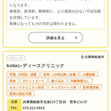
になります。
身体的、経済的、精神的に、より負担の少ない不妊治療
を目指しています。
保険になってもその方針は変わりません。
詳細を見る
兵庫県姫路市
クリニック
kobaレディースクリニック
早朝（9時前）診療
夜間（19時以降）診療
土曜診療
現金
デビットカード
振り込み
年齢制限なし
セカンドオピニオン対応
キッズスペース有
駐車場完備
医師の指名可能
住所
兵庫県姫路市北条口2丁目18 宮本ビル1F
TEL:
079-223-4924