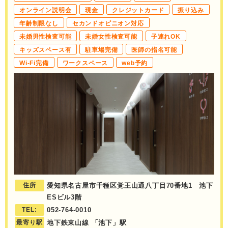
オンライン説明会
現金
クレジットカード
振り込み
年齢制限なし
セカンドオピニオン対応
未婚男性検査可能
未婚女性検査可能
子連れOK
キッズスペース有
駐車場完備
医師の指名可能
Wi-Fi完備
ワークスペース
web予約
住所
愛知県名古屋市千種区覚王山通八丁目70番地1 池下
ESビル3階
TEL:
052-764-0010
最寄り駅
地下鉄東山線 「池下」駅