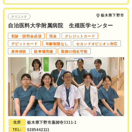
栃木県下野市
クリニック
自治医料大学附属病院 生殖医学センター
初診・説明会必須
現金
クレジットカード
デビットカード
年齢制限なし
セカンドオピニオン対応
産科併設
駐車場完備
医師の指名可能
住所
栃木県下野市薬師寺3311-1
TEL:
0285442111