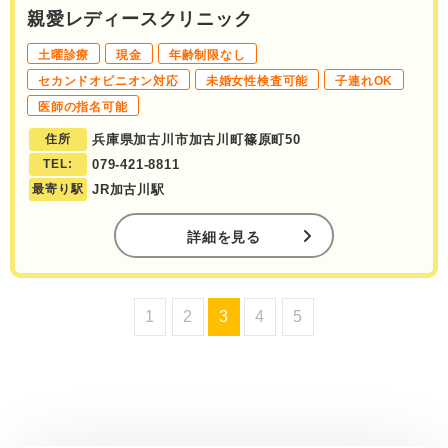
親愛レディースクリニック
土曜診療
現金
年齢制限なし
セカンドオピニオン対応
未婚女性検査可能
子連れOK
医師の指名可能
住所
兵庫県加古川市加古川町篠原町50
TEL:
079‐421-8811
最寄り駅
JR加古川駅
詳細を見る
1
2
3
4
5