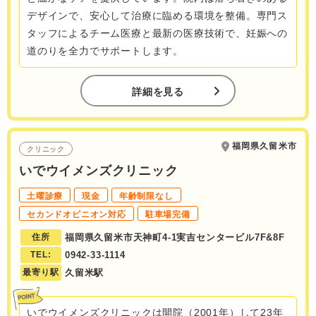
デザインで、安心して治療に臨める環境を整備。専門ス
タッフによるチーム医療と最新の医療技術で、妊娠への
道のりを全力でサポートします。
詳細を見る
福岡県久留米市
クリニック
いでウイメンズクリニック
土曜診療
現金
年齢制限なし
セカンドオピニオン対応
駐車場完備
住所
福岡県久留米市天神町4-1実吉センタービル7F&8F
TEL:
0942-33-1114
最寄り駅
久留米駅
いでウイメンズクリニックは開院（2001年）して23年