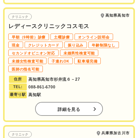
高知県高知市
クリニック
レディースクリニックコスモス
早朝（9時前）診療
土曜診療
オンライン説明会
現金
クレジットカード
振り込み
年齢制限なし
セカンドオピニオン対応
未婚男性検査可能
未婚女性検査可能
子連れOK
駐車場完備
医師の指名可能
住所
高知県高知市杉井流６－27
TEL:
088-861-6700
最寄り駅
高知駅
詳細を見る
兵庫県加古川市
クリニック