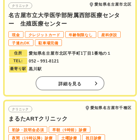
愛知県名古屋市北区
クリニック
名古屋市立大学医学部附属西部医療センタ
ー 生殖医療センター
現金
クレジットカード
年齢制限なし
産科併設
子連れOK
駐車場完備
住所
愛知県名古屋市北区平手町1丁目1番地の１
TEL:
052－991-8121
最寄り駅
黒川駅
詳細を見る
愛知県名古屋市千種区
クリニック
まるたARTクリニック
初診・説明会必須
早朝（9時前）診療
夜間（19時以降）診療
土曜診療
祝日診療