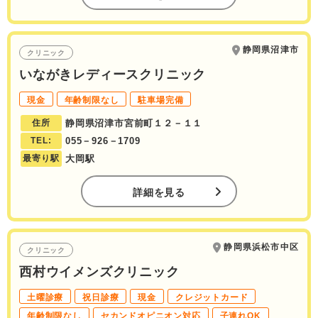
静岡県沼津市
クリニック
いながきレディースクリニック
現金
年齢制限なし
駐車場完備
住所
静岡県沼津市宮前町１２－１１
TEL:
055－926－1709
最寄り駅
大岡駅
詳細を見る
静岡県浜松市中区
クリニック
西村ウイメンズクリニック
土曜診療
祝日診療
現金
クレジットカード
年齢制限なし
セカンドオピニオン対応
子連れOK