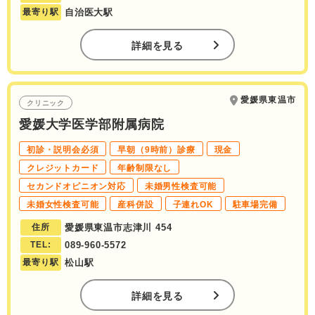
最寄り駅
自治医大駅
詳細を見る
愛媛県東温市
クリニック
愛媛大学医学部附属病院
初診・説明会必須
早朝（9時前）診療
現金
クレジットカード
年齢制限なし
セカンドオピニオン対応
未婚男性検査可能
未婚女性検査可能
産科併設
子連れOK
駐車場完備
住所
愛媛県東温市志津川 454
TEL:
089-960-5572
最寄り駅
松山駅
詳細を見る