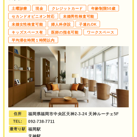
土曜診療
現金
クレジットカード
年齢制限50歳
セカンドオピニオン対応
未婚男性検査可能
未婚女性検査可能
婦人科併設
子連れOK
キッズスペース有
医師の指名可能
ワークスペース
平均滞在時間１時間以内
住所
福岡県福岡市中央区天神2-3-24 天神ルーチェ5F
TEL:
092-738-7711
最寄り駅
福岡駅
天神駅