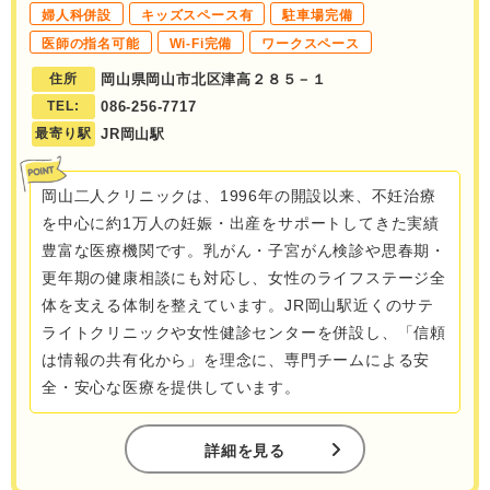
婦人科併設
キッズスペース有
駐車場完備
医師の指名可能
Wi-Fi完備
ワークスペース
住所
岡山県岡山市北区津高２８５－１
TEL:
086-256-7717
最寄り駅
JR岡山駅
岡山二人クリニックは、1996年の開設以来、不妊治療
を中心に約1万人の妊娠・出産をサポートしてきた実績
豊富な医療機関です。乳がん・子宮がん検診や思春期・
更年期の健康相談にも対応し、女性のライフステージ全
体を支える体制を整えています。JR岡山駅近くのサテ
ライトクリニックや女性健診センターを併設し、「信頼
は情報の共有化から」を理念に、専門チームによる安
全・安心な医療を提供しています。
詳細を見る