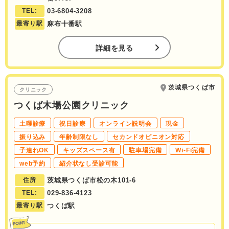
TEL:
03-6804-3208
最寄り駅
麻布十番駅
詳細を見る
茨城県つくば市
クリニック
つくば木場公園クリニック
土曜診療
祝日診療
オンライン説明会
現金
振り込み
年齢制限なし
セカンドオピニオン対応
子連れOK
キッズスペース有
駐車場完備
Wi-Fi完備
web予約
紹介状なし受診可能
住所
茨城県つくば市松の木101-6
TEL:
029-836-4123
最寄り駅
つくば駅