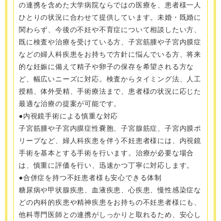
の連携を含めた大学病院ならではの医療を、患者様一人
ひとりの状況に合わせて提供しています。未婚・既婚に
関わらず、今後の不妊や不育症について相談したい方、
既に検査や治療を受けている方、子宮筋腫や子宮内膜症
などの婦人科疾患をお持ちで方針に悩んでいる方、将来
的な妊娠に備えて精子や卵子の保存を希望される方な
ど、幅広いニーズに対応。検査からタイミング法、人工
授精、体外受精、手術療法まで、患者様の状況に応じた
最適な治療の提案が可能です。
●内視鏡手術による慎重な対応
子宮筋腫や子宮内膜症性嚢胞、子宮腺筋症、子宮内膜ポ
リープなど、婦人科疾患を伴う不妊患者様には、内視鏡
手術を基本とする手術を行います。治療が必要な場合
は、慎重に評価を行い、迅速かつ丁寧に対応します。
●合併症を持つ不妊患者様も安心できる体制
糖尿病や甲状腺疾患、血液疾患、心疾患、慢性感染症な
どの内科的疾患や精神疾患をお持ちの不妊患者様にも、
他科専門医師との連携がしっかりと取れるため、安心し