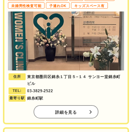
未婚男性検査可能
子連れOK
キッズスペース有
住所
東京都墨田区錦糸１丁目５−１４ サンヨー堂錦糸町
ビル
TEL:
03-3829-2522
最寄り駅
錦糸町駅
詳細を見る