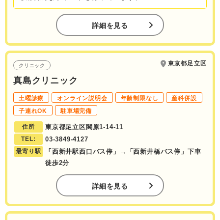
詳細を見る
東京都足立区
クリニック
真島クリニック
土曜診療
オンライン説明会
年齢制限なし
産科併設
子連れOK
駐車場完備
住所
東京都足立区関原1-14-11
TEL:
03-3849-4127
最寄り駅
「西新井駅西口バス停」→「西新井橋バス停」下車
徒歩2分
詳細を見る