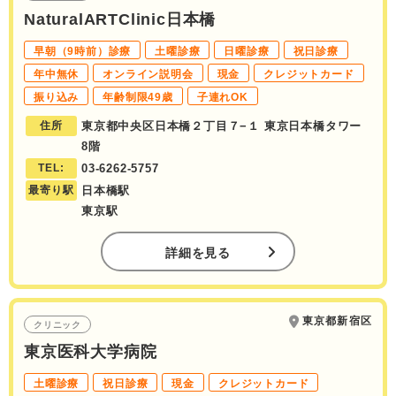
NaturalARTClinic日本橋
早朝（9時前）診療
土曜診療
日曜診療
祝日診療
年中無休
オンライン説明会
現金
クレジットカード
振り込み
年齢制限49歳
子連れOK
住所
東京都中央区日本橋２丁目７−１ 東京日本橋タワー
8階
TEL:
03-6262-5757
最寄り駅
日本橋駅
東京駅
詳細を見る
東京都新宿区
クリニック
東京医科大学病院
土曜診療
祝日診療
現金
クレジットカード