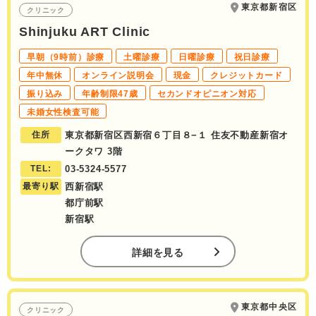
東京都新宿区
クリニック
Shinjuku ART Clinic
早朝（9時前）診療
土曜診療
日曜診療
祝日診療
年中無休
オンライン説明会
現金
クレジットカード
振り込み
年齢制限47歳
セカンドオピニオン対応
未婚女性検査可能
住所
東京都新宿区西新宿６丁目８−１ 住友不動産新宿オ
ークタワ 3階
TEL:
03-5324-5577
最寄り駅
西新宿駅
都庁前駅
新宿駅
詳細を見る
東京都中央区
クリニック