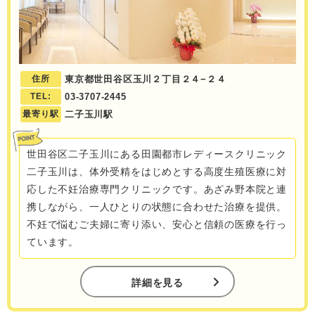
住所
東京都世田谷区玉川２丁目２４−２４
TEL:
03-3707-2445
最寄り駅
二子玉川駅
世田谷区二子玉川にある田園都市レディースクリニック
二子玉川は、体外受精をはじめとする高度生殖医療に対
応した不妊治療専門クリニックです。あざみ野本院と連
携しながら、一人ひとりの状態に合わせた治療を提供。
不妊で悩むご夫婦に寄り添い、安心と信頼の医療を行っ
ています。
詳細を見る