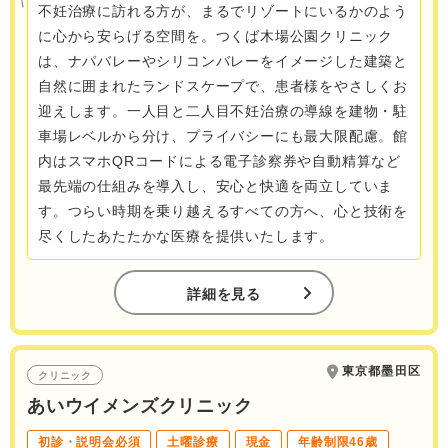
不妊治療に訪れる方が、まるでリゾートにいるかのよう
に心から安らげる空間を。つくば木場公園クリニック
は、ナパバレーやシリコンバレーをイメージした建築と
自然に囲まれたランドスケープで、患者様をやさしくお
迎えします。一人目と二人目不妊治療の導線を建物・駐
車場レベルから分け、プライバシーにも最大限配慮。館
内はスマホQRコードによる電子診察券や自動精算など
最先端の仕組みを導入し、安心と快適を両立していま
す。つらい時期を乗り越えるすべての方へ、心と技術を
尽くしたあたたかな医療を提供いたします。
詳細を見る
東京都墨田区
クリニック
あいウイメンズクリニック
初診・説明会必須
土曜診療
現金
年齢制限46歳