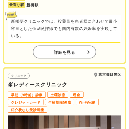
最寄り駅
新橋駅
新橋夢クリニックでは、投薬量を患者様に合わせて最小
容量とした低刺激採卵でも国内有数の妊娠率を実現して
いる。
詳細を見る
東京都目黒区
クリニック
峯レディースクリニック
早朝（9時前）診療
土曜診療
現金
クレジットカード
年齢制限50歳
Wi-Fi完備
紹介状なし受診可能