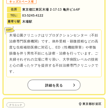
キッズスペース有
住所
東京都江東区木場 2-17-13 亀井ビル6F
TEL:
03-5245-4122
最寄り駅
木場駅
木場公園クリニックはリプロダクションセンター（不妊
治療専門医療機関）です。体外受精・顕微授精などの高
度な生殖補助医療に対応し、ED（性機能障害）や脊髄
損傷を伴う男性不妊にも診察・治療を行っています。ご
夫婦それぞれの立場に寄り添い、大学病院レベルの技術
と心の通ったケアを提供する不妊治療専門クリニックで
す。
詳細を見る
東京都杉並区
クリニック