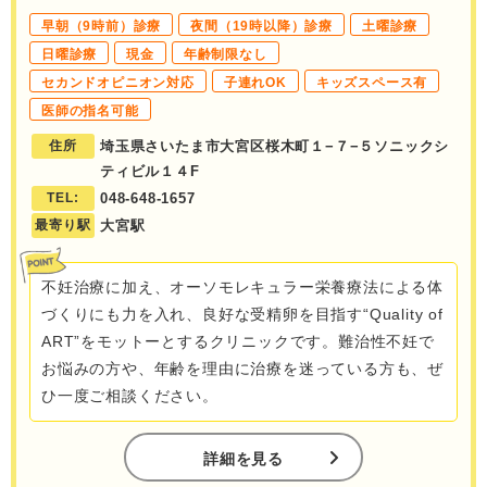
早朝（9時前）診療
夜間（19時以降）診療
土曜診療
日曜診療
現金
年齢制限なし
セカンドオピニオン対応
子連れOK
キッズスペース有
医師の指名可能
住所
埼玉県さいたま市大宮区桜木町１−７−５ソニックシ
ティビル１４F
TEL:
048-648-1657
最寄り駅
大宮駅
不妊治療に加え、オーソモレキュラー栄養療法による体
づくりにも力を入れ、良好な受精卵を目指す“Quality of
ART”をモットーとするクリニックです。難治性不妊で
お悩みの方や、年齢を理由に治療を迷っている方も、ぜ
ひ一度ご相談ください。
詳細を見る