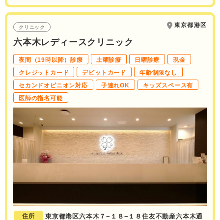
東京都港区
クリニック
六本木レディースクリニック
夜間（19時以降）診療
土曜診療
日曜診療
現金
クレジットカード
デビットカード
年齢制限なし
セカンドオピニオン対応
子連れOK
キッズスペース有
医師の指名可能
住所
東京都港区六本木７−１８−１８住友不動産六本木通