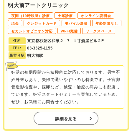
明大前アートクリニック
夜間（19時以降）診療
土曜診療
オンライン説明会
現金
クレジットカード
モバイル決済
年齢制限なし
セカンドオピニオン対応
Wi-Fi完備
ワークスペース
住所
東京都杉並区和泉２−７−１甘酒屋ビル２F
TEL:
03-3325-1155
最寄り駅
明大前駅
妊活の初期段階から積極的に対応しております。男性不
妊外来もあり、夫婦で通いやすいのも特徴です。子宮卵
管造影検査や、採卵など、検査・治療の痛みにも配慮し
ています。妊活スタートセミナーも実施しているため、
ぜひ、お気軽にお問合せください。
詳細を見る