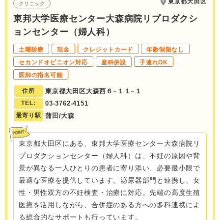
東京都大田区
クリニック
東邦大学医療センター大森病院リプロダクシ
ョンセンター（婦人科）
土曜診療
現金
クレジットカード
年齢制限なし
セカンドオピニオン対応
産科併設
子連れOK
医師の指名可能
住所
東京都大田区大森西６−１１−１
TEL:
03-3762-4151
最寄り駅
蒲田/大森
東京都大田区にある、東邦大学医療センター大森病院リ
プロダクションセンター（婦人科）は、不妊の原因や背
景が異なる一人ひとりの患者に寄り添い、必要最小限で
最適な医療を提供しています。泌尿器部門と連携し、女
性・男性双方の不妊検査・治療に対応。先端の高度生殖
医療を活用しながら、合併症のある方への多科連携によ
る総合的なサポートも行っています。