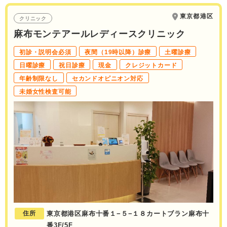
東京都港区
クリニック
麻布モンテアールレディースクリニック
初診・説明会必須
夜間（19時以降）診療
土曜診療
日曜診療
祝日診療
現金
クレジットカード
年齢制限なし
セカンドオピニオン対応
未婚女性検査可能
住所
東京都港区麻布十番１−５−１８カートブラン麻布十
番3F/5F