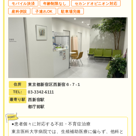
モバイル決済
年齢制限なし
セカンドオピニオン対応
産科併設
子連れOK
駐車場完備
住所
東京都新宿区西新宿６-７-１
TEL:
03-3342-6111
最寄り駅
西新宿駅
都庁前駅
●患者個々に対応する不妊・不育症治療
東京医科大学病院では、生殖補助医療に偏らず、他科と