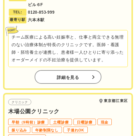
ビル６F
TEL:
0120-853-999
最寄り駅
六本木駅
チーム医療による高い妊娠率と、仕事と両立できる無理
のない治療体制が特長のクリニックです。医師・看護
師・胚培養士が連携し、患者様一人ひとりに寄り添った
オーダーメイドの不妊治療を提供しています。
詳細を見る
東京都江東区
クリニック
木場公園クリニック
早朝（9時前）診療
土曜診療
日曜診療
現金
振り込み
年齢制限なし
子連れOK