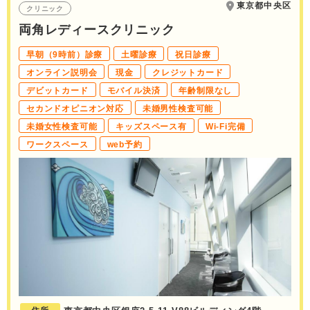
東京都中央区
クリニック
両角レディースクリニック
早朝（9時前）診療
土曜診療
祝日診療
オンライン説明会
現金
クレジットカード
デビットカード
モバイル決済
年齢制限なし
セカンドオピニオン対応
未婚男性検査可能
未婚女性検査可能
キッズスペース有
Wi-Fi完備
ワークスペース
web予約