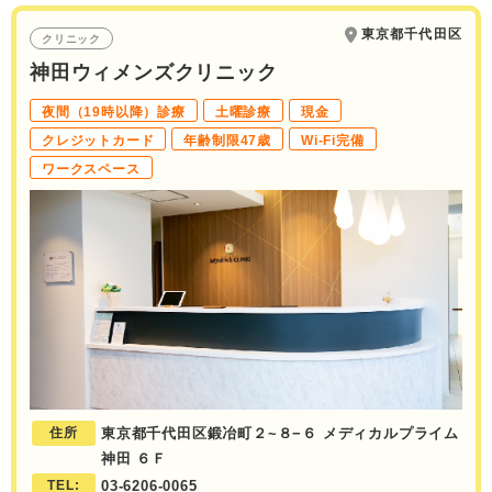
東京都千代田区
クリニック
神田ウィメンズクリニック
夜間（19時以降）診療
土曜診療
現金
クレジットカード
年齢制限47歳
Wi-Fi完備
ワークスペース
住所
東京都千代田区鍛冶町２~８−６ メディカルプライム
神田 ６Ｆ
TEL:
03-6206-0065