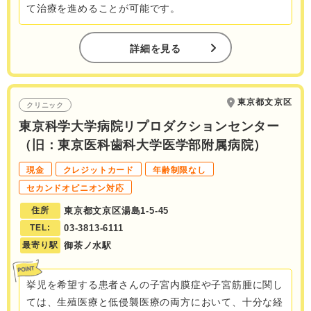
て治療を進めることが可能です。
詳細を見る
東京都文京区
クリニック
東京科学大学病院リプロダクションセンター
（旧：東京医科歯科大学医学部附属病院）
現金
クレジットカード
年齢制限なし
セカンドオピニオン対応
住所
東京都文京区湯島1-5-45
TEL:
03-3813-6111
最寄り駅
御茶ノ水駅
挙児を希望する患者さんの子宮内膜症や子宮筋腫に関し
ては、生殖医療と低侵襲医療の両方において、十分な経