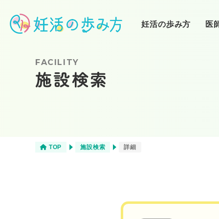
妊活の歩み方
医
FACILITY
施設検索
❶妊活スタート
不妊治療
（自己流妊活）
❹クリニック通院
栄養
（人工授精）
TOP
施設検索
詳細
商品