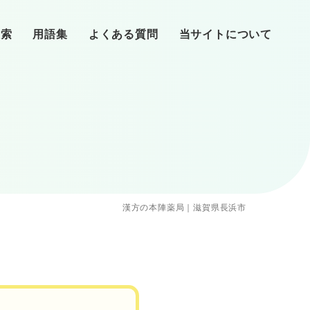
検索
用語集
よくある質問
当サイトについて
リニックへ
心理師
（タイミング法）
提供・精子提供・養子・里子
患者の声
漢方の本陣薬局｜滋賀県長浜市