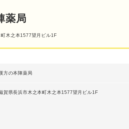
陣薬局
町木之本1577望月ビル1F
漢方の本陣薬局
滋賀県長浜市木之本町木之本1577望月ビル1F