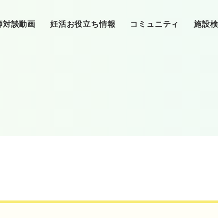
師対談動画
妊活お役立ち情報
コミュニティ
施設
基礎知識
❷クリニックへ
東洋医学
❸ク
（基本検査）
❺クリニック通院
カラダ
クリニック
❻卵子
（体外受精、顕微受精）
クリニック特集