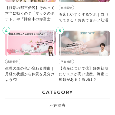
【妊活の都市伝説】それって
東洋医学
本当に効くの？「マックのポ
着床しやすくするツボ｜自宅
テト」や「陣痛中の赤富士」
でできる！お灸でセルフ妊活
など、根拠はないけど有名な
ジンクス、徹底解説！
4
5
東洋医学
不妊治療
生理の血の色が変わる理由｜
【流産について①】妊娠初期
月経の状態から体質を見分け
にリスクが高い流産。流産に
よう#2
種類がある？原因は？
CATEGORY
不妊治療