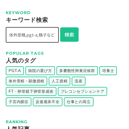
KEYWORD
キーワード検索
検索
POPULAR TAGS
⼈気のタグ
PGT-A
病院の選び方
多嚢胞性卵巣症候群
培養士
体外受精・顕微授精
人工授精
流産
FT・卵管鏡下卵管形成術
プレコンセプションケア
子宮内膜症
反復着床不全
仕事との両立
RANKING