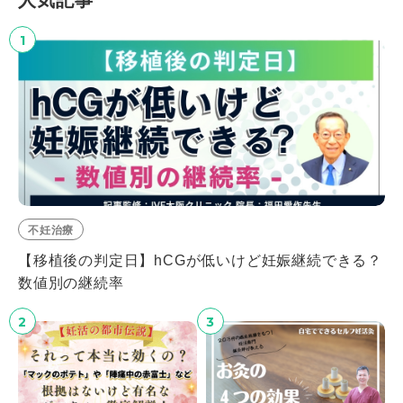
⼈気記事
1
不妊治療
【移植後の判定日】hCGが低いけど妊娠継続できる？
数値別の継続率
2
3