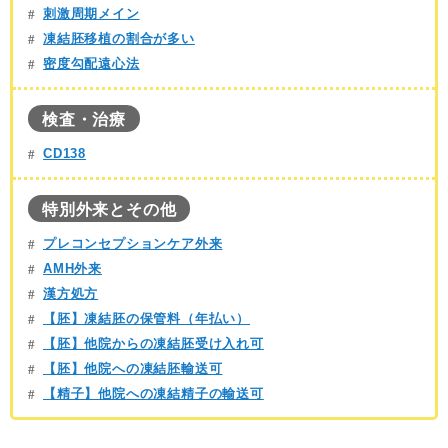
刺激周期メイン
凍結胚移植の割合が多い
密度勾配遠心法
検査・治療
CD138
特別外来とその他
プレコンセプションケア外来
AMH外来
漢方処方
【胚】凍結胚の保管料（年払い）
【胚】他院からの凍結胚受け入れ可
【胚】他院への凍結胚輸送可
【精子】他院への凍結精子の輸送可