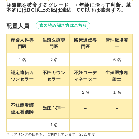
胚盤胞を破棄するグレード ・年齢に沿って判断。基
本的にはBC以上の胚は凍結。CC以下は破棄する。
表の読み解き方はこちら
配置人員
産婦人科専
生殖医療専
臨床遺伝専
管理胚培養
門医
門医
門医
士
１名
２名
６名
認定遺伝カ
不妊カウン
不妊コーデ
生殖医療相
ウンセラー
セラー
ィネーター
談士
２名
１名
不妊症看護
臨床心理士
－
－
認定看護師
１名
＊ヒアリングの回答を元に制作しています（2023年度）