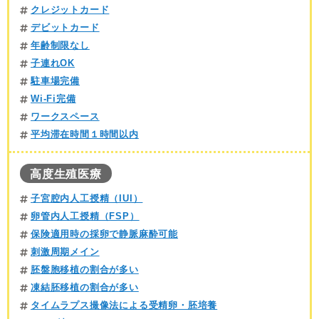
クレジットカード
デビットカード
年齢制限なし
子連れOK
駐車場完備
Wi-Fi完備
ワークスペース
平均滞在時間１時間以内
高度生殖医療
子宮腔内人工授精（IUI）
卵管内人工授精（FSP）
保険適用時の採卵で静脈麻酔可能
刺激周期メイン
胚盤胞移植の割合が多い
凍結胚移植の割合が多い
タイムラプス撮像法による受精卵・胚培養