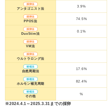
採卵法
3.9%
アンタゴニスト法
採卵法
74.5%
PPOS法
採卵法
0.1%
DuoStim法
採卵法
VM法
採卵法
ウルトラロング法
移植法
17.6%
自然周期法
移植法
82.4%
ホルモン補充周期
移植法
%
その他
※2024.4.1～2025.3.31までの採卵