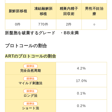
凍結融解胚
精巣内精子
男性不妊治
新鮮胚移植
移植
回収術
療
0件
770件
2件
○
胚盤胞を破棄するグレード ・BB未満
プロトコールの割合
ARTのプロトコールの割合
採卵法
4.2%
完全自然周期
採卵法
17.0%
マイルド刺激法
採卵法
0.1%
ロング法
採卵法
0.2%
ショート法