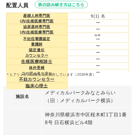
表の読み解き方はこちら
配置人員
産婦人科専門医
9(1) 名
(内)生殖医療専門医
ー
泌尿器科専門医
ー
(内)生殖医療専門医
9名
臨床遺伝専門医
不妊症看護認定
ー
ー
看護師
胚培養士
ー
10名
認定遺伝
管理胚培養士
ー
カウンセラー
看護師
ー
生殖医療相談士
ー
体外受精
ー
コーディネーター
＊ヒアリングの回答を元に制作しています（2026年度）
不妊カウンセラー
臨床心理士
メディカルパークみなとみらい
施設名
（旧：メディカルパーク横浜）
神奈川県横浜市中区桜木町1丁目1番
8号 日石横浜ビル4階