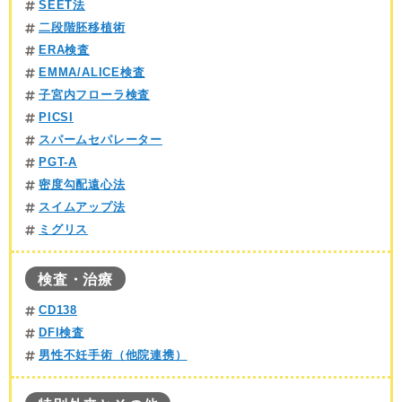
SEET法
二段階胚移植術
ERA検査
EMMA/ALICE検査
子宮内フローラ検査
PICSI
スパームセパレーター
PGT-A
密度勾配遠心法
スイムアップ法
ミグリス
検査・治療
CD138
DFI検査
男性不妊手術（他院連携）