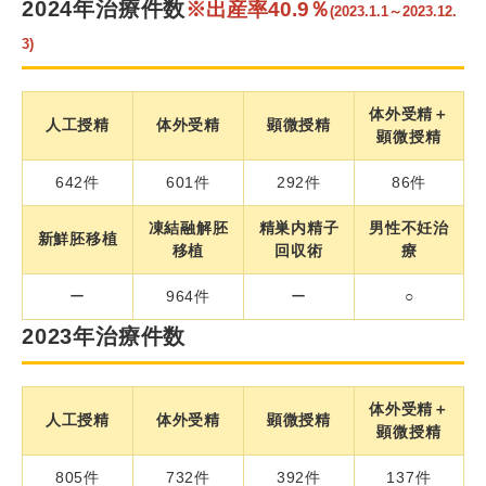
2024年治療件数
※出産率40.9％
(2023.1.1～2023.12.
3)
体外受精＋
人工授精
体外受精
顕微授精
顕微授精
642件
601件
292件
86件
凍結融解胚
精巣内精子
男性不妊治
新鮮胚移植
移植
回収術
療
ー
964件
ー
○
2023年治療件数
体外受精＋
人工授精
体外受精
顕微授精
顕微授精
805件
732件
392件
137件