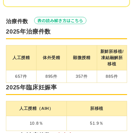
表の読み解き方はこちら
治療件数
2025年治療件数
新鮮胚移植/
人工授精
体外受精
顕微授精
凍結融解胚
移植
657件
895件
357件
885件
2025年臨床妊娠率
人工授精（
AIH
）
胚移植
10.8％
51.9％