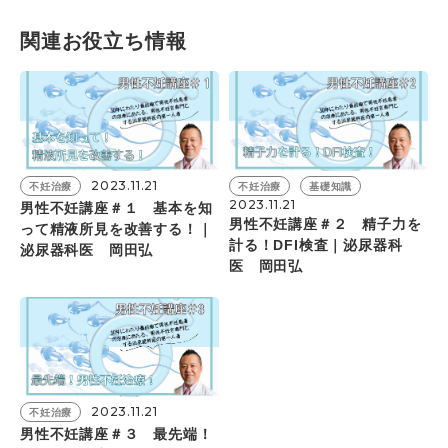
関連お役⽴ち情報
2023.11.21
不妊治療
不妊治療
基礎知識
2023.11.21
男性不妊講座＃１ 基本を知
男性不妊講座＃２ 精子力を
って精液所見を改善する！｜
計る！DFI検査｜泌尿器科
泌尿器科医 岡田弘
医 岡田弘
2023.11.21
不妊治療
男性不妊講座＃３ 最先端！