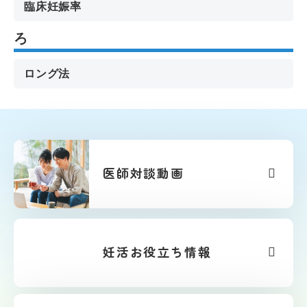
臨床妊娠率
ろ
ロング法
医師対談動画
妊活お役立ち情報