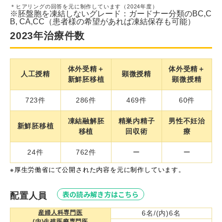
＊ヒアリングの回答を元に制作しています（2024年度）
※胚盤胞を凍結しないグレード：ガードナー分類のBC,C
B, CA,CC（患者様の希望があれば凍結保存も可能）
2023年治療件数
体外受精＋
体外受精＋
人工授精
顕微授精
新鮮胚移植
顕微授精
723件
286件
469件
60件
凍結融解胚
精巣内精子
男性不妊治
新鮮胚移植
移植
回収術
療
24件
762件
ー
ー
※
厚生労働省にて公開された内容を元に制作しています。
表の読み解き方はこちら
配置人員
産婦人科専門医
6名/(内)6名
(内)生殖医療専門医