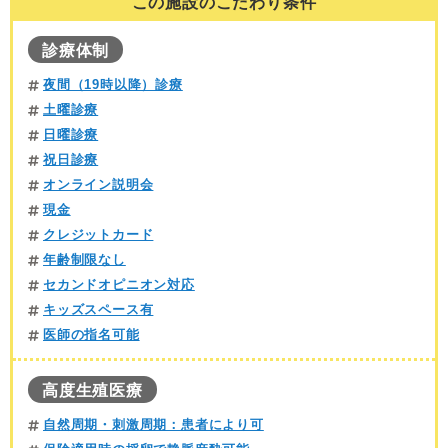
この施設のこだわり条件
診療体制
夜間（19時以降）診療
土曜診療
日曜診療
祝日診療
オンライン説明会
現金
クレジットカード
年齢制限なし
セカンドオピニオン対応
キッズスペース有
医師の指名可能
高度生殖医療
自然周期・刺激周期：患者により可