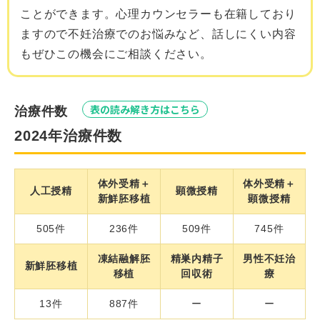
ことができます。心理カウンセラーも在籍しており
ますので不妊治療でのお悩みなど、話しにくい内容
もぜひこの機会にご相談ください。
表の読み解き方はこちら
治療件数
2024年治療件数
体外受精＋
体外受精＋
人工授精
顕微授精
新鮮胚移植
顕微授精
505件
236件
509件
745件
凍結融解胚
精巣内精子
男性不妊治
新鮮胚移植
移植
回収術
療
13件
887件
ー
ー