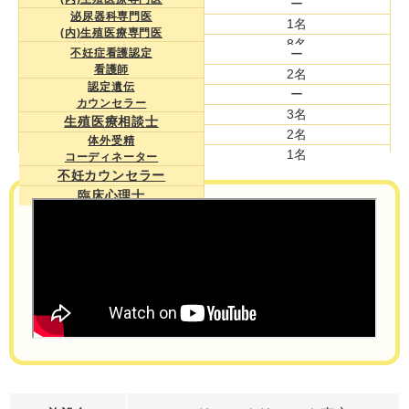
ー
泌尿器科専門医
1名
(内)生殖医療専門医
8名
臨床遺伝専門医
不妊症看護認定
ー
ー
看護師
胚培養士
2名
10名
認定遺伝
管理胚培養士
ー
カウンセラー
看護師
3名
生殖医療相談士
2名
体外受精
1名
コーディネーター
不妊カウンセラー
臨床心理士