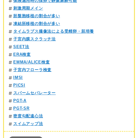
保険適用時の採卵で静脈麻酔可能
刺激周期メイン
胚盤胞移植の割合が多い
凍結胚移植の割合が多い
タイムラプス撮像法による受精卵・胚培養
子宮内膜スクラッチ法
SEET法
ERA検査
EMMA/ALICE検査
子宮内フローラ検査
IMSI
PICSI
スパームセパレーター
PGT-A
PGT-SR
密度勾配遠心法
スイムアップ法