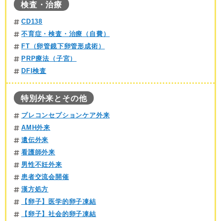
検査・治療
CD138
不育症・検査・治療（自費）
FT（卵管鏡下卵管形成術）
PRP療法（子宮）
DFI検査
特別外来とその他
プレコンセプションケア外来
AMH外来
遺伝外来
看護師外来
男性不妊外来
患者交流会開催
漢方処方
【卵子】医学的卵子凍結
【卵子】社会的卵子凍結