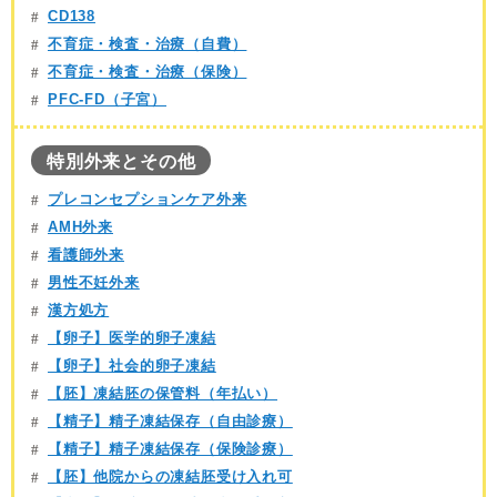
CD138
不育症・検査・治療（自費）
不育症・検査・治療（保険）
PFC-FD（子宮）
特別外来とその他
プレコンセプションケア外来
AMH外来
看護師外来
男性不妊外来
漢方処方
【卵子】医学的卵子凍結
【卵子】社会的卵子凍結
【胚】凍結胚の保管料（年払い）
【精子】精子凍結保存（自由診療）
【精子】精子凍結保存（保険診療）
【胚】他院からの凍結胚受け入れ可