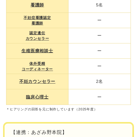
看護師
5名
不妊症看護認定
ー
看護師
認定遺伝
ー
カウンセラー
生殖医療相談士
ー
体外受精
ー
コーディネーター
不妊カウンセラー
2名
臨床心理士
ー
＊ヒアリングの回答を元に制作しています（2025年度）
【連携：あざみ野本院】