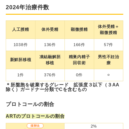
2024年治療件数
体外受精＋
人工授精
体外受精
顕微授精
顕微授精
1038件
136件
166件
57件
凍結融解胚
精巣内精子
男性不妊治
新鮮胚移植
移植
回収術
療
1件
376件
0件
⚪︎
＊胚盤胞を破棄するグレード 拡張度３以下（３AA
除く）ガードナー分類でCを含むもの
プロトコールの割合
ARTのプロトコールの割合
2%
採卵法