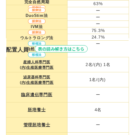
完全自然周期
63%
採卵法
ー
ー
採卵法
マイルド刺激法
DuoStim法
ー
ー
採卵法
採卵法
3%
ー
ロング法
IVM法
32%
75.3%
採卵法
採卵法
ショート法
24.7%
ウルトラロング法
採卵法
ー
移植法
アンタゴニスト法
表の読み解き方はこちら
配置人員
自然周期法
採卵法
移植法
PPOS法
ホルモン補充周期
産婦人科専門医
2名/(内) 1名
移植法
(内)生殖医療専門医
その他
泌尿器科専門医
1名/(内)
(内)生殖医療専門医
臨床遺伝専門医
ー
胚培養士
4名
管理胚培養士
ー