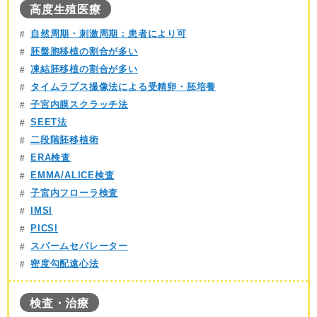
高度生殖医療
自然周期・刺激周期：患者により可
胚盤胞移植の割合が多い
凍結胚移植の割合が多い
タイムラプス撮像法による受精卵・胚培養
子宮内膜スクラッチ法
SEET法
二段階胚移植術
ERA検査
EMMA/ALICE検査
子宮内フローラ検査
IMSI
PICSI
スパームセパレーター
密度勾配遠心法
検査・治療