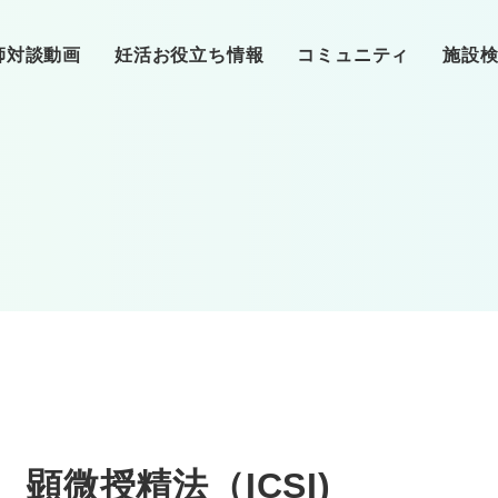
師対談動画
妊活お役立ち情報
コミュニティ
施設
基礎知識
❷クリニックへ
東洋医学
❸ク
（基本検査）
❺クリニック通院
カラダ
クリニック
❻卵子
（体外受精、顕微受精）
クリニック特集
顕微授精法（ICSI)