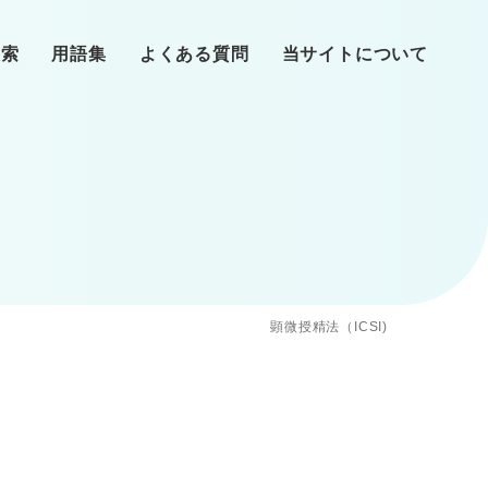
検索
用語集
よくある質問
当サイトについて
リニックへ
心理師
（タイミング法）
提供・精子提供・養子・里子
患者の声
顕微授精法（ICSI)