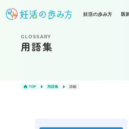
妊活の歩み方
医
GLOSSARY
用語集
❶妊活スタート
不妊治療
（自己流妊活）
❹クリニック通院
栄養
（人工授精）
TOP
用語集
詳細
商品