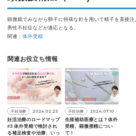
顕微鏡でみながら卵子に特殊な針を用いて精子を直接注
男性不妊症などが適応となる。
関連：
体外受精
関連お役⽴ち情報
2024.02.25
2024.07.10
不妊治療
不妊治療
妊活治療のロードマップ
生殖補助医療とは？体外
#3 体外受精で検討され
受精、顕微授精につい
る補足検査や治療、いっ
て！