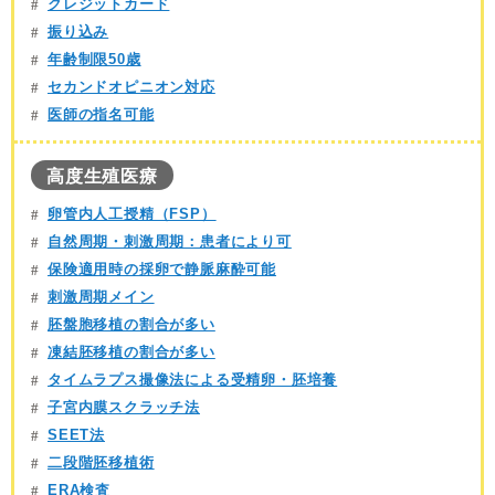
クレジットカード
振り込み
年齢制限50歳
セカンドオピニオン対応
医師の指名可能
高度生殖医療
卵管内人工授精（FSP）
自然周期・刺激周期：患者により可
保険適用時の採卵で静脈麻酔可能
刺激周期メイン
胚盤胞移植の割合が多い
凍結胚移植の割合が多い
タイムラプス撮像法による受精卵・胚培養
子宮内膜スクラッチ法
SEET法
二段階胚移植術
ERA検査