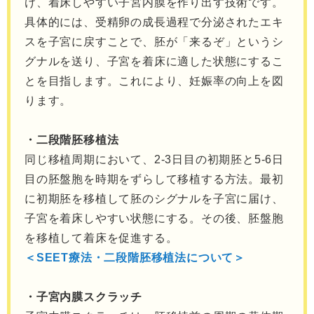
け、着床しやすい子宮内膜を作り出す技術です。
具体的には、受精卵の成長過程で分泌されたエキ
スを子宮に戻すことで、胚が「来るぞ」というシ
グナルを送り、子宮を着床に適した状態にするこ
とを目指します。これにより、妊娠率の向上を図
ります。
・二段階胚移植法
同じ移植周期において、2-3日目の初期胚と5-6日
目の胚盤胞を時期をずらして移植する方法。最初
に初期胚を移植して胚のシグナルを子宮に届け、
子宮を着床しやすい状態にする。その後、胚盤胞
を移植して着床を促進する。
＜SEET療法・
二段階胚移植法について＞
・子宮内膜スクラッチ