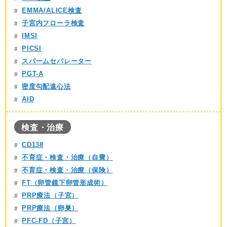
EMMA/ALICE検査
子宮内フローラ検査
IMSI
PICSI
スパームセパレーター
PGT-A
密度勾配遠心法
AID
検査・治療
CD138
不育症・検査・治療（自費）
不育症・検査・治療（保険）
FT（卵管鏡下卵管形成術）
PRP療法（子宮）
PRP療法（卵巣）
PFC-FD（子宮）