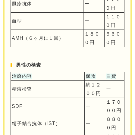
風疹抗体
ー
０円
１１０
血型
ー
０円
１８０
６６０
AMH（６ヶ月に１回）
０円
０円
男性の検査
治療内容
保険
自費
約１２
精液検査
ー
００円
１７０
SDF
ー
００円
８８０
精子結合抗体（IST）
ー
０円