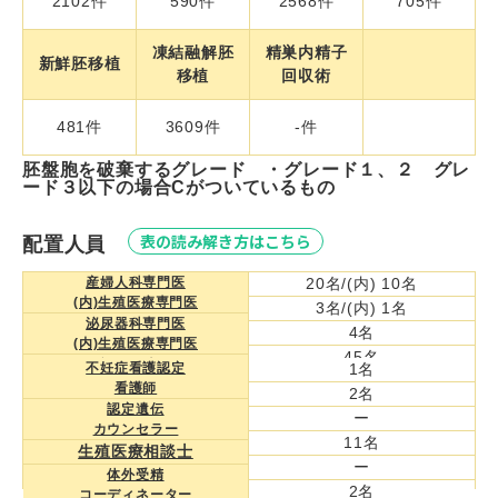
2102件
590件
2568件
705件
凍結融解胚
精巣内精子
新鮮胚移植
移植
回収術
481件
3609件
-件
胚盤胞を破棄するグレード ・グレード１、２ グレ
ード３以下の場合Cがついているもの
表の読み解き方はこちら
配置人員
産婦人科専門医
20名/(内) 10名
(内)生殖医療専門医
3名/(内) 1名
泌尿器科専門医
4名
(内)生殖医療専門医
45名
臨床遺伝専門医
不妊症看護認定
1名
1名
看護師
胚培養士
2名
27名
認定遺伝
管理胚培養士
ー
カウンセラー
看護師
11名
生殖医療相談士
ー
体外受精
2名
コーディネーター