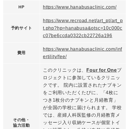
HP
https://www.hanabusaclinic.com/
https://www.recroad.net/art_pt/art_p
予約サイト
t.php?hp=hanabusa&otsc=10c000c
c07be6ccda0322cb22726a196
https://www.hanabusaclinic.com/inf
費用
ertility/fee/
このクリニックは、
Four for One
プ
ロジェクトに参加しているクリニッ
クです。 院内に設置されたナプキン
をご利用いただくたびに、「4枚に
つき1枚分のナプキンと月経教育」
が全国の学校に届けられます。 学校
では、産婦人科医監修の月経教育メ
その他・
ッセージ入り収納ケースが個室トイ
協力活動