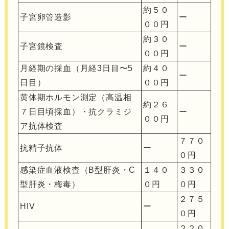
約５０
子宮卵管造影
ー
００円
約３０
子宮鏡検査
ー
００円
月経期の採血（月経3日目〜5
約４０
ー
日目）
００円
黄体期ホルモン測定（高温相
約２６
７日目頃採血）・抗クラミジ
ー
００円
ア抗体検査
７７０
抗精子抗体
ー
０円
感染症血液検査（B型肝炎・C
１４０
３３０
型肝炎・梅毒）
０円
０円
２７５
HIV
ー
０円
２２０