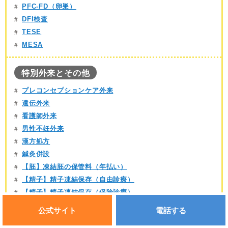
PFC-FD（卵巣）
DFI検査
TESE
MESA
特別外来とその他
プレコンセプションケア外来
遺伝外来
看護師外来
男性不妊外来
漢方処方
鍼灸併設
【胚】凍結胚の保管料（年払い）
【精子】精子凍結保存（自由診療）
【精子】精子凍結保存（保険診療）
【胚】他院からの凍結胚受け入れ可
公式サイト
電話する
【卵子】他院からの凍結卵子受け入れ可