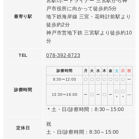
宮駅/ポートライナー 三宮駅から神
戸市役所に向かって徒歩約5分
最寄り駅
地下鉄海岸線 三宮・花時計前駅より
徒歩約2分
神戸市営地下鉄 三宮駅より徒歩約10
分
TEL
078-392-8723
診療時間
月
火
水
木
金
土
日
祝
8:30〜12:00
〇
〇
〇
〇
〇
〇
〇
ー
診療時間
〇
〇
13:30〜16:00
ー
〇
ー
〇
ー
―
*
*
＊土・日/診察時間：8:30～15:00
祝
定休日
土・日/診察時間：8:30～15:00