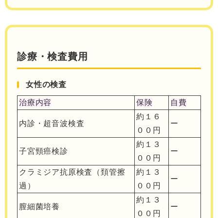
診療・検査費用
女性の検査
治療内容
保険
自費
約１６
内診・超音波検査
ー
００円
約１３
子宮頸癌検診
ー
００円
クラミジア抗原検査（頚管擦
約１３
ー
過）
００円
約１３
膣細菌培養
ー
００円