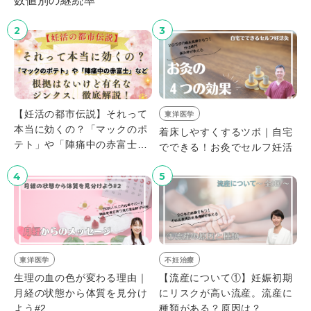
数値別の継続率
2
3
【妊活の都市伝説】それって
東洋医学
本当に効くの？「マックのポ
着床しやすくするツボ｜自宅
テト」や「陣痛中の赤富士」
でできる！お灸でセルフ妊活
など、根拠はないけど有名な
ジンクス、徹底解説！
4
5
東洋医学
不妊治療
生理の血の色が変わる理由｜
【流産について①】妊娠初期
月経の状態から体質を見分け
にリスクが高い流産。流産に
よう#2
種類がある？原因は？