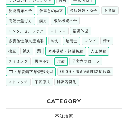
費用
プレコンセプションケア
子宮内膜症
多胎妊娠・双子
不育症
反復着床不全
仕事との両立
漢方
卵巣機能不全
病院の選び方
メンタルセルフケア
ストレス
基礎体温
冷え
レシピ
精子
多嚢胞性卵巣症候群
培養士
検査
鍼灸
薬
体外受精・顕微授精
人工授精
タイミング
男性不妊
子宮内フローラ
流産
OHSS・卵巣過剰刺激症候群
FT・卵管鏡下卵管形成術
ストレッチ
栄養療法
排卵誘発剤
CATEGORY
不妊治療