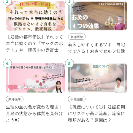
2
3
【妊活の都市伝説】それって
東洋医学
本当に効くの？「マックのポ
着床しやすくするツボ｜自宅
テト」や「陣痛中の赤富士」
でできる！お灸でセルフ妊活
など、根拠はないけど有名な
ジンクス、徹底解説！
4
5
東洋医学
不妊治療
生理の血の色が変わる理由｜
【流産について①】妊娠初期
月経の状態から体質を見分け
にリスクが高い流産。流産に
よう#2
種類がある？原因は？