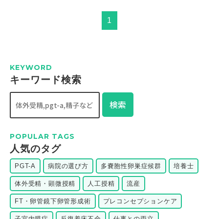
1
KEYWORD
キーワード検索
検索
POPULAR TAGS
⼈気のタグ
PGT-A
病院の選び方
多嚢胞性卵巣症候群
培養士
体外受精・顕微授精
人工授精
流産
FT・卵管鏡下卵管形成術
プレコンセプションケア
子宮内膜症
反復着床不全
仕事との両立