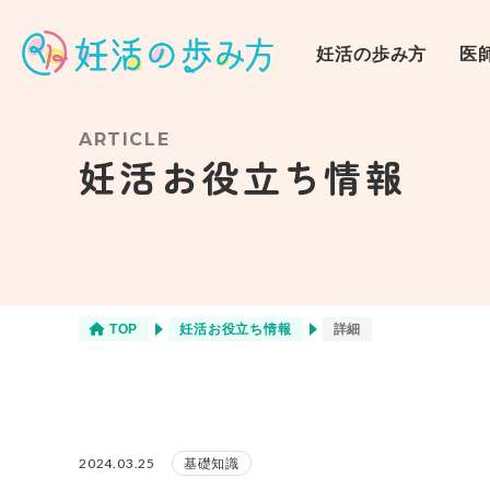
妊活の歩み方
医
ARTICLE
妊活お役立ち情報
❶妊活スタート
不妊治療
（自己流妊活）
❹クリニック通院
栄養
（人工授精）
TOP
妊活お役立ち情報
詳細
商品
2024.03.25
基礎知識