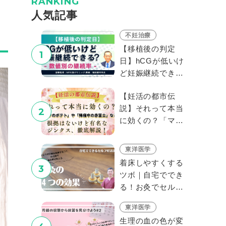
RANKING
⼈気記事
不妊治療
【移植後の判定
1
日】hCGが低いけ
ど妊娠継続でき
る？数値別の継続
【妊活の都市伝
率
説】それって本当
2
に効くの？「マッ
クのポテト」や
「陣痛中の赤富
東洋医学
士」など、根拠は
着床しやすくする
3
ないけど有名なジ
ツボ｜自宅ででき
ンクス、徹底解
る！お灸でセルフ
説！
妊活
東洋医学
生理の血の色が変