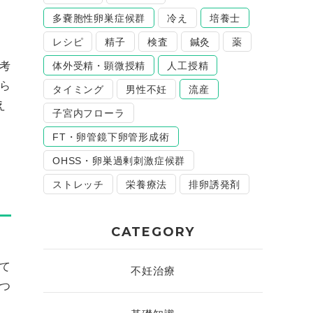
」
多嚢胞性卵巣症候群
冷え
培養士
レシピ
精子
検査
鍼灸
薬
考
体外受精・顕微授精
人工授精
ら
タイミング
男性不妊
流産
え
子宮内フローラ
FT・卵管鏡下卵管形成術
OHSS・卵巣過剰刺激症候群
ストレッチ
栄養療法
排卵誘発剤
CATEGORY
て
不妊治療
つ