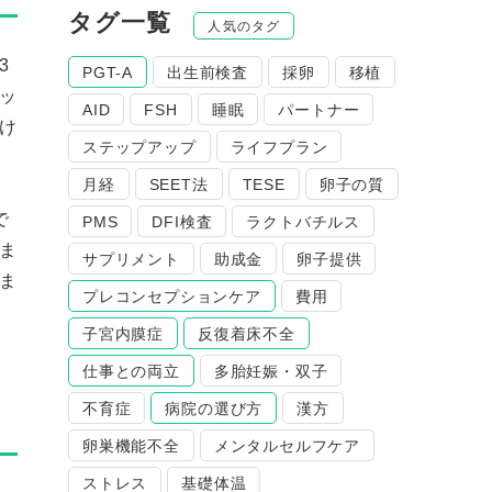
タグ一覧
人気のタグ
3
PGT-A
出生前検査
採卵
移植
ッ
AID
FSH
睡眠
パートナー
け
ステップアップ
ライフプラン
月経
SEET法
TESE
卵子の質
で
PMS
DFI検査
ラクトバチルス
ま
サプリメント
助成金
卵子提供
ま
プレコンセプションケア
費用
子宮内膜症
反復着床不全
仕事との両立
多胎妊娠・双子
不育症
病院の選び方
漢方
卵巣機能不全
メンタルセルフケア
ストレス
基礎体温