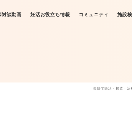
師対談動画
妊活お役立ち情報
コミュニティ
施設
基礎知識
❷クリニックへ
東洋医学
❸ク
（基本検査）
❺クリニック通院
カラダ
クリニック
❻卵子
（体外受精、顕微受精）
夫婦で妊活・検査・治
クリニック特集