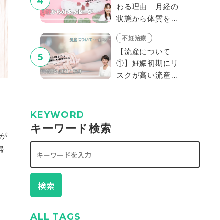
4
わる理由｜月経の
状態から体質を見
分けよう#2
不妊治療
【流産について
5
①】妊娠初期にリ
スクが高い流産。
流産に種類があ
る？原因は？
KEYWORD
キーワード検索
が
婦
検索
ALL TAGS