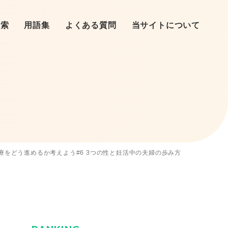
検索
用語集
よくある質問
当サイトについて
リニックへ
心理師
（タイミング法）
提供・精子提供・養子・里子
患者の声
療をどう進めるか考えよう#6 3つの性と妊活中の夫婦の歩み方