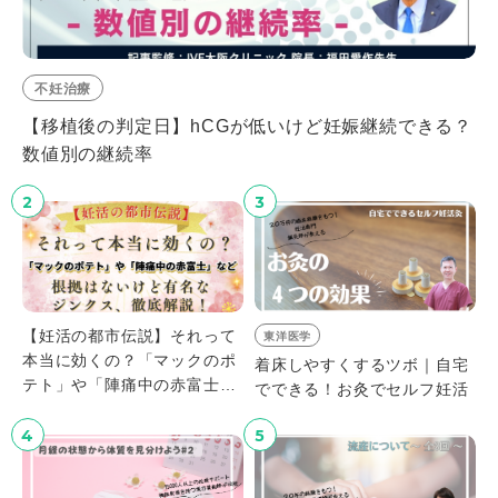
不妊治療
【移植後の判定日】hCGが低いけど妊娠継続できる？
数値別の継続率
2
3
【妊活の都市伝説】それって
東洋医学
本当に効くの？「マックのポ
着床しやすくするツボ｜自宅
テト」や「陣痛中の赤富士」
でできる！お灸でセルフ妊活
など、根拠はないけど有名な
ジンクス、徹底解説！
4
5