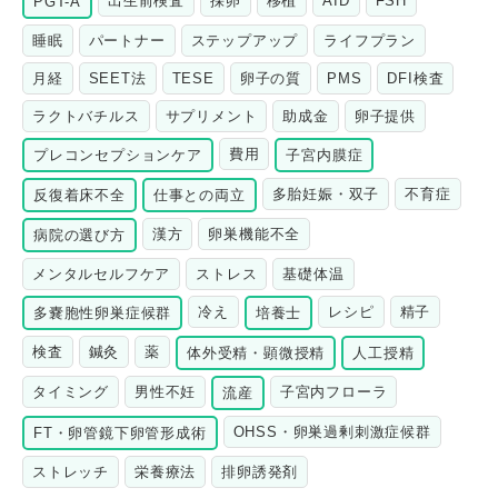
出生前検査
採卵
移植
AID
FSH
PGT-A
睡眠
パートナー
ステップアップ
ライフプラン
月経
SEET法
TESE
卵子の質
PMS
DFI検査
ラクトバチルス
サプリメント
助成金
卵子提供
費用
プレコンセプションケア
子宮内膜症
多胎妊娠・双子
不育症
反復着床不全
仕事との両立
漢方
卵巣機能不全
病院の選び方
メンタルセルフケア
ストレス
基礎体温
冷え
レシピ
精子
多嚢胞性卵巣症候群
培養士
検査
鍼灸
薬
体外受精・顕微授精
人工授精
タイミング
男性不妊
子宮内フローラ
流産
OHSS・卵巣過剰刺激症候群
FT・卵管鏡下卵管形成術
ストレッチ
栄養療法
排卵誘発剤