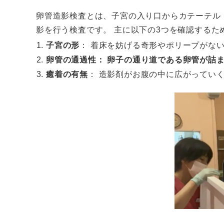
卵管造影検査とは、子宮の入り口からカテーテル
影を行う検査です。 主に以下の3つを確認するた
子宮の形
： 着床を妨げる奇形やポリープがな
卵管の通過性： 卵子の通り道である卵管が詰
癒着の有無
： 造影剤がお腹の中に広がってい