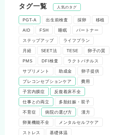
タグ一覧
人気のタグ
PGT-A
出生前検査
採卵
移植
AID
FSH
睡眠
パートナー
ステップアップ
ライフプラン
月経
SEET法
TESE
卵子の質
PMS
DFI検査
ラクトバチルス
サプリメント
助成金
卵子提供
プレコンセプションケア
費用
子宮内膜症
反復着床不全
仕事との両立
多胎妊娠・双子
不育症
病院の選び方
漢方
卵巣機能不全
メンタルセルフケア
ストレス
基礎体温