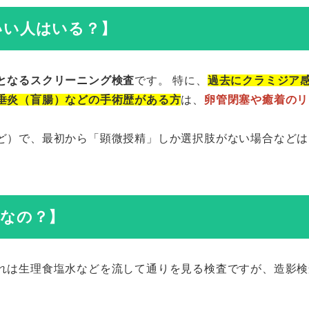
いい人はいる？】
となるスクリーニング検査
です。 特に、
過去にクラミジア
垂炎（盲腸）などの手術歴がある方
は、
卵管閉塞や癒着のリ
ど）で、最初から「顕微授精」しか選択肢がない場合などは
めなの？】
れは生理食塩水などを流して通りを見る検査ですが、造影検