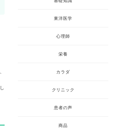
基礎知識
東洋医学
心理師
栄養
、
カラダ
し
クリニック
患者の声
商品