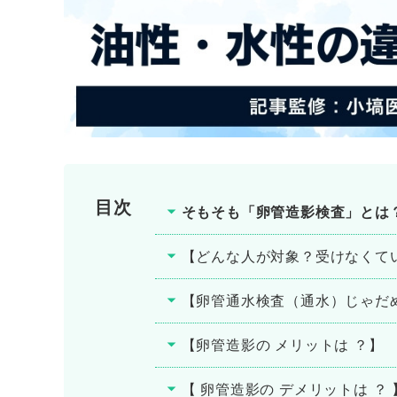
目次
そもそも「卵管造影検査」とは
【どんな人が対象？受けなくて
【卵管通水検査（通水）じゃだ
【卵管造影の メリットは ？】
【 卵管造影の デメリットは ？ 