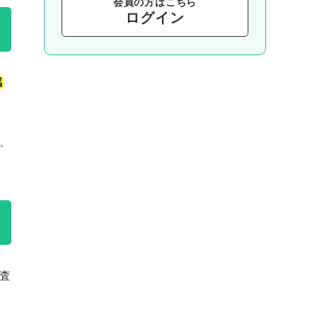
会員の⽅はこちら
ログイン
感
、
査