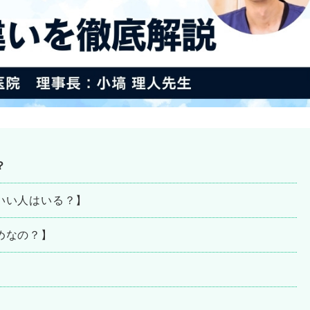
？
いい人はいる？】
めなの？】
】