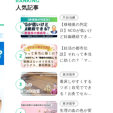
RANKING
⼈気記事
不妊治療
【移植後の判定
1
日】hCGが低いけ
ど妊娠継続でき
る？数値別の継続
【妊活の都市伝
率
説】それって本当
2
に効くの？「マッ
クのポテト」や
「陣痛中の赤富
東洋医学
士」など、根拠は
着床しやすくする
3
ないけど有名なジ
ツボ｜自宅ででき
ンクス、徹底解
る！お灸でセルフ
説！
妊活
東洋医学
生理の血の色が変