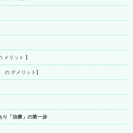
）
 メリット 】
） の デメリット】
あり「治療」の第一歩