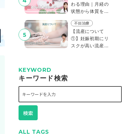
4
わる理由｜月経の
状態から体質を見
分けよう#2
不妊治療
【流産について
5
①】妊娠初期にリ
スクが高い流産。
流産に種類があ
る？原因は？
KEYWORD
キーワード検索
検索
ALL TAGS