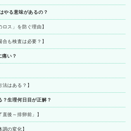
はやる意味があるの？
のロス」を防ぐ理由】
場合も検査は必要？】
に痛い？
方法はある？】
る？生理何日目が正解？
了直後～排卵前」】
体調の変化】