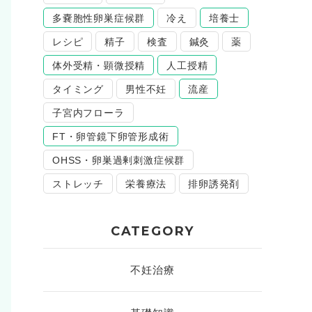
多嚢胞性卵巣症候群
冷え
培養士
レシピ
精子
検査
鍼灸
薬
体外受精・顕微授精
人工授精
タイミング
男性不妊
流産
子宮内フローラ
FT・卵管鏡下卵管形成術
OHSS・卵巣過剰刺激症候群
ストレッチ
栄養療法
排卵誘発剤
CATEGORY
不妊治療