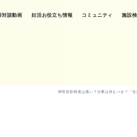
師対談動画
妊活お役立ち情報
コミュニティ
施設
基礎知識
❷クリニックへ
東洋医学
❸ク
（基本検査）
❺クリニック通院
カラダ
クリニック
❻卵子
（体外受精、顕微受精）
卵管造影検査は痛い？仕事は休むべき？「生
クリニック特集