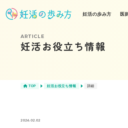
妊活の歩み方
医
ARTICLE
妊活お役立ち情報
❶妊活スタート
不妊治療
（自己流妊活）
❹クリニック通院
栄養
（人工授精）
TOP
妊活お役立ち情報
詳細
商品
2026.02.02