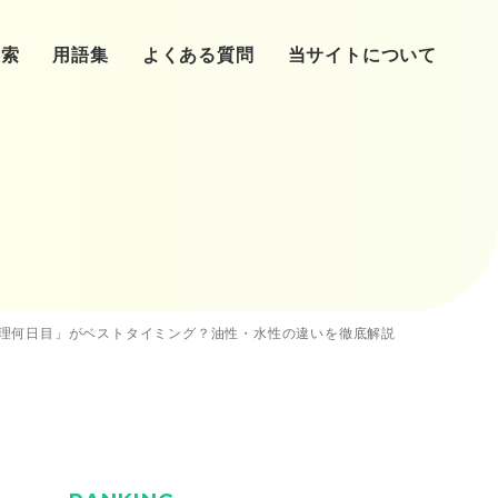
検索
用語集
よくある質問
当サイトについて
リニックへ
心理師
（タイミング法）
提供・精子提供・養子・里子
患者の声
理何日目」がベストタイミング？油性・水性の違いを徹底解説