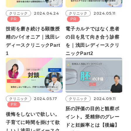
2024.04.24
2024.05.11
クリニック
クリニック
PR
PR
技術を磨き続ける顕微授
電子カルテではなく患者
精のパイオニア｜浅田レ
の目を見て向き合う診察
ディースクリニックPart
を｜浅田レディースクリ
1
ニックPart2
2024.05.17
2024.09.11
クリニック
クリニック
PR
胚の評価の目的と観察ポ
後悔をしないで欲しい。
イント。受精卵のグレー
子育てに時間を掛けて欲
ドと妊娠率とは【後編】
しい｜浅田レディースク