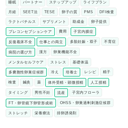
睡眠
パートナー
ステップアップ
ライフプラン
月経
SEET法
TESE
卵子の質
PMS
DFI検査
ラクトバチルス
サプリメント
助成金
卵子提供
費用
プレコンセプションケア
子宮内膜症
多胎妊娠・双子
不育症
反復着床不全
仕事との両立
漢方
卵巣機能不全
病院の選び方
メンタルセルフケア
ストレス
基礎体温
冷え
レシピ
精子
多嚢胞性卵巣症候群
培養士
検査
鍼灸
薬
体外受精・顕微授精
人工授精
タイミング
男性不妊
子宮内フローラ
流産
OHSS・卵巣過剰刺激症候群
FT・卵管鏡下卵管形成術
ストレッチ
栄養療法
排卵誘発剤