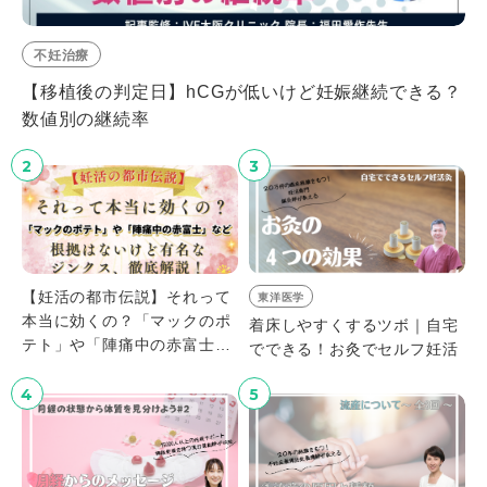
不妊治療
【移植後の判定日】hCGが低いけど妊娠継続できる？
数値別の継続率
2
3
【妊活の都市伝説】それって
東洋医学
本当に効くの？「マックのポ
着床しやすくするツボ｜自宅
テト」や「陣痛中の赤富士」
でできる！お灸でセルフ妊活
など、根拠はないけど有名な
ジンクス、徹底解説！
4
5