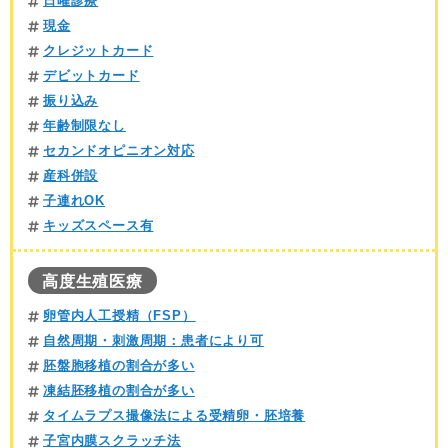
日曜診療
現金
クレジットカード
デビットカード
振り込み
年齢制限なし
セカンドオピニオン対応
産科併設
子連れOK
キッズスペース有
高度生殖医療
卵管内人工授精（FSP）
自然周期・刺激周期：患者により可
胚盤胞移植の割合が多い
凍結胚移植の割合が多い
タイムラプス撮像法による受精卵・胚培養
子宮内膜スクラッチ法