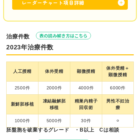
レーダーチャート項目詳細
＋
表の読み解き方はこちら
治療件数
2023年治療件数
体外受精＋
人工授精
体外受精
顕微授精
顕微授精
2500件
2000件
4000件
6000件
凍結融解胚
精巣内精子
男性不妊治
新鮮胚移植
移植
回収術
療
1000件
5000件
30件
⚪︎
胚盤胞を破棄するグレード ・B以上 Cは相談