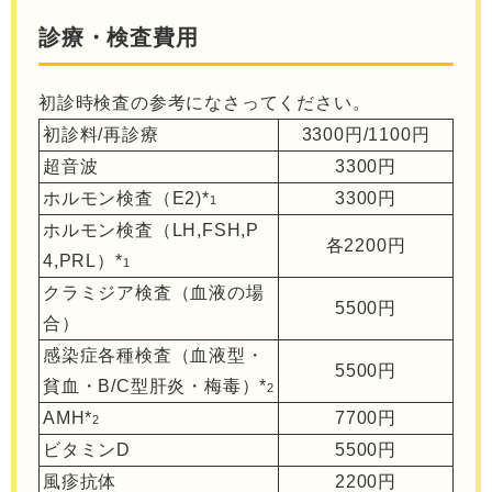
診療・検査費用
初診時検査の参考になさってください。
初診料/再診療
3300円/1100円
超音波
3300円
ホルモン検査（E2)*
3300円
1
ホルモン検査（LH,FSH,P
各2200円
4,PRL）*
1
クラミジア検査（血液の場
5500円
合）
感染症各種検査（血液型・
5500円
貧血・B/C型肝炎・梅毒）*
2
AMH*
7700円
2
ビタミンD
5500円
風疹抗体
2200円