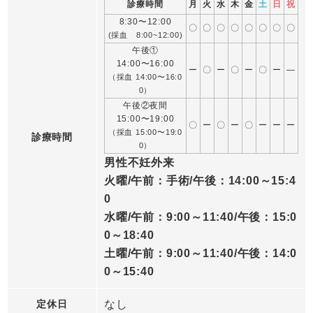
診療時間
月
火
水
木
金
土
日
祝
8:30〜12:00
〇
〇
〇
〇
〇
〇
〇
〇
(採血 8:00~12:00)
午後①
14:00〜16:00
ー
〇
ー
〇
ー
〇
ー
―
（採血 14:00〜16:0
0）
午後②夜間
15:00〜19:00
〇
ー
〇
ー
〇
ー
ー
ー
（採血 15:00〜19:0
診療時間
0）
男性不妊外来
火曜/午前：手術/午後：14:00～15:4
0
水曜/午前：9:00～11:40/午後：15:0
0～18:40
土曜/午前：9:00～11:40/午後：14:0
0～15:40
定休日
なし