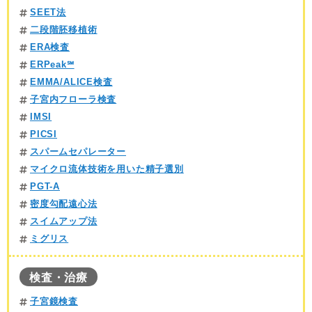
SEET法
二段階胚移植術
ERA検査
ERPeak℠
EMMA/ALICE検査
子宮内フローラ検査
IMSI
PICSI
スパームセパレーター
マイクロ流体技術を用いた精子選別
PGT-A
密度勾配遠心法
スイムアップ法
ミグリス
検査・治療
子宮鏡検査