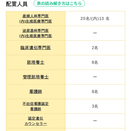
表の読み解き方はこちら
配置人員
産婦人科専門医
20名/(内)13 名
(内)生殖医療専門医
泌尿器科専門医
ー
(内)生殖医療専門医
臨床遺伝専門医
2名
胚培養士
8名
管理胚培養士
ー
看護師
8名
不妊症看護認定
3名
看護師
認定遺伝
ー
カウンセラー