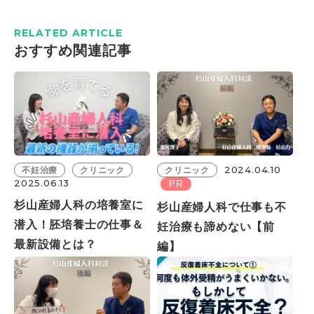
RELATED ARTICLE
おすすめ関連記事
2024.04.10
不妊治療
クリニック
クリニック
2025.06.13
PR
杉山産婦人科の培養室に
杉山産婦人科で仕事も不
潜入！胚培養士の仕事＆
妊治療も諦めない【前
最新設備とは？
編】