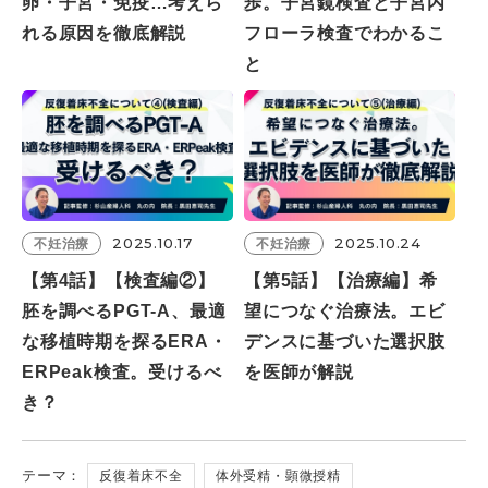
卵・子宮・免疫…考えら
歩。子宮鏡検査と子宮内
れる原因を徹底解説
フローラ検査でわかるこ
と
2025.10.17
2025.10.24
不妊治療
不妊治療
【第4話】【検査編②】
【第5話】【治療編】希
胚を調べるPGT-A、最適
望につなぐ治療法。エビ
な移植時期を探るERA・
デンスに基づいた選択肢
ERPeak検査。受けるべ
を医師が解説
き？
テーマ：
反復着床不全
体外受精・顕微授精