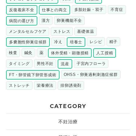
多胎妊娠・双子
不育症
反復着床不全
仕事との両立
漢方
卵巣機能不全
病院の選び方
メンタルセルフケア
ストレス
基礎体温
冷え
レシピ
精子
多嚢胞性卵巣症候群
培養士
検査
鍼灸
薬
体外受精・顕微授精
人工授精
タイミング
男性不妊
子宮内フローラ
流産
OHSS・卵巣過剰刺激症候群
FT・卵管鏡下卵管形成術
ストレッチ
栄養療法
排卵誘発剤
CATEGORY
不妊治療