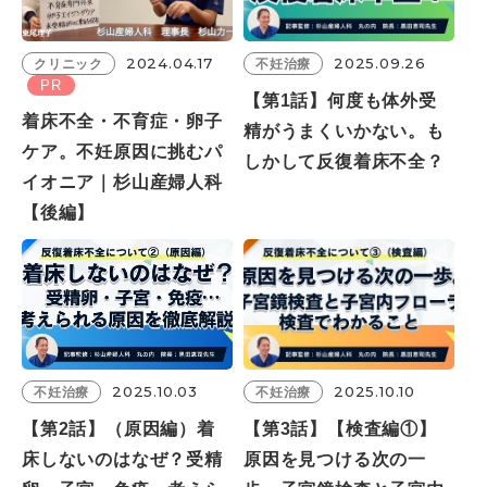
2024.04.17
2025.09.26
クリニック
不妊治療
PR
【第1話】何度も体外受
着床不全・不育症・卵子
精がうまくいかない。も
ケア。不妊原因に挑むパ
しかして反復着床不全？
イオニア｜杉山産婦人科
【後編】
2025.10.03
2025.10.10
不妊治療
不妊治療
【第2話】（原因編）着
【第3話】【検査編①】
床しないのはなぜ？受精
原因を見つける次の一