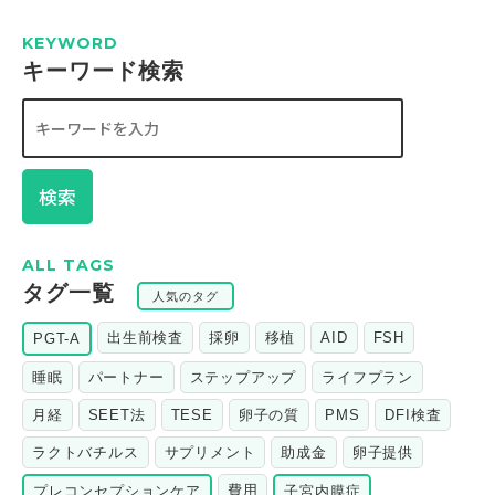
KEYWORD
キーワード検索
検索
ALL TAGS
タグ一覧
人気のタグ
出生前検査
採卵
移植
AID
FSH
PGT-A
睡眠
パートナー
ステップアップ
ライフプラン
月経
SEET法
TESE
卵子の質
PMS
DFI検査
ラクトバチルス
サプリメント
助成金
卵子提供
費用
プレコンセプションケア
子宮内膜症