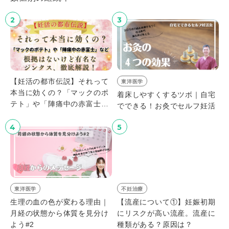
2
3
【妊活の都市伝説】それって
東洋医学
本当に効くの？「マックのポ
着床しやすくするツボ｜自宅
テト」や「陣痛中の赤富士」
でできる！お灸でセルフ妊活
など、根拠はないけど有名な
ジンクス、徹底解説！
4
5
東洋医学
不妊治療
生理の血の色が変わる理由｜
【流産について①】妊娠初期
月経の状態から体質を見分け
にリスクが高い流産。流産に
よう#2
種類がある？原因は？