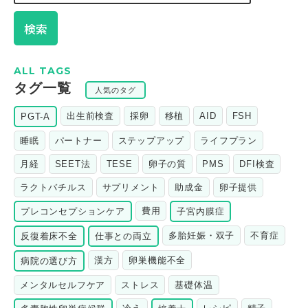
検索
ALL TAGS
タグ一覧
人気のタグ
出生前検査
採卵
移植
AID
FSH
PGT-A
睡眠
パートナー
ステップアップ
ライフプラン
月経
SEET法
TESE
卵子の質
PMS
DFI検査
ラクトバチルス
サプリメント
助成金
卵子提供
費用
プレコンセプションケア
子宮内膜症
多胎妊娠・双子
不育症
反復着床不全
仕事との両立
漢方
卵巣機能不全
病院の選び方
メンタルセルフケア
ストレス
基礎体温