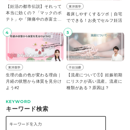
【妊活の都市伝説】それって
東洋医学
本当に効くの？「マックのポ
着床しやすくするツボ｜自宅
テト」や「陣痛中の赤富士」
でできる！お灸でセルフ妊活
など、根拠はないけど有名な
ジンクス、徹底解説！
4
5
東洋医学
不妊治療
生理の血の色が変わる理由｜
【流産について①】妊娠初期
月経の状態から体質を見分け
にリスクが高い流産。流産に
よう#2
種類がある？原因は？
KEYWORD
キーワード検索