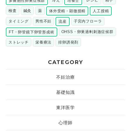
冷え
レシピ
精子
多嚢胞性卵巣症候群
培養士
検査
鍼灸
薬
体外受精・顕微授精
人工授精
タイミング
男性不妊
子宮内フローラ
流産
OHSS・卵巣過剰刺激症候群
FT・卵管鏡下卵管形成術
ストレッチ
栄養療法
排卵誘発剤
CATEGORY
不妊治療
基礎知識
東洋医学
心理師