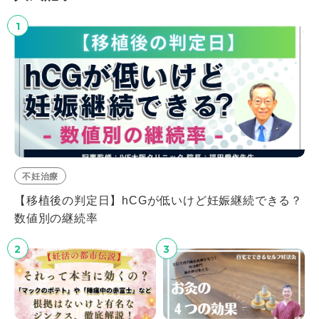
1
不妊治療
【移植後の判定日】hCGが低いけど妊娠継続できる？
数値別の継続率
2
3