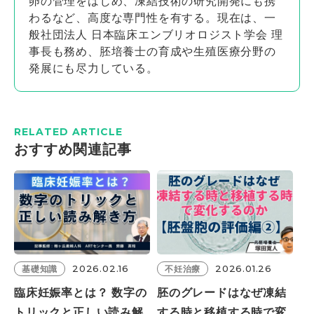
卵の管理をはじめ、凍結技術の研究開発にも携
わるなど、高度な専門性を有する。現在は、一
般社団法人 日本臨床エンブリオロジスト学会 理
事長も務め、胚培養士の育成や生殖医療分野の
発展にも尽力している。
RELATED ARTICLE
おすすめ関連記事
2026.02.16
2026.01.26
基礎知識
不妊治療
臨床妊娠率とは？ 数字の
胚のグレードはなぜ凍結
トリックと正しい読み解
する時と移植する時で変