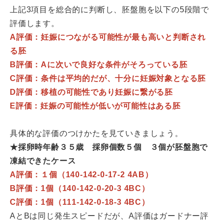
上記3項目を総合的に判断し、胚盤胞を以下の5段階で
評価します。
A評価：妊娠につながる可能性が最も高いと判断され
る胚
B評価：Aに次いで良好な条件がそろっている胚
C評価：条件は平均的だが、十分に妊娠対象となる胚
D評価：移植の可能性であり妊娠に繋がる胚
E評価：妊娠の可能性が低いが可能性はある胚
具体的な評価のつけかたを見ていきましょう。
★採卵時年齢３５歳 採卵個数５個 ３個が胚盤胞で
凍結できたケース
A評価：１個（140-142-0-17-2 4AB）
B評価：1個（140-142-0-20-3 4BC）
C評価：1個（111-142-0-18-3 4BC）
AとBは同じ発生スピードだが、A評価はガードナー評