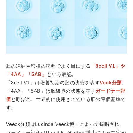
胚の凍結や移植の説明でよく目にする
「8cell V1」や
「4AA」「5AB」
という表記。
「8cell V1」は培養初期の胚の状態を表す
Veek分類
、
「4AA」「5AB」は胚盤胞の状態を表す
ガードナー評
価
と呼ばれ、世界的に使用されている胚の評価基準で
す。
Veeck分類はLucinda Veeck博士によって提唱され、
ガードナー評価はDavid K. Gardner博士によって定め