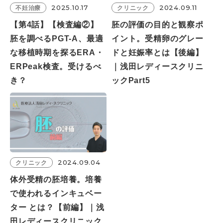
2025.10.17
2024.09.11
不妊治療
クリニック
【第4話】【検査編②】
胚の評価の目的と観察ポ
胚を調べるPGT-A、最適
イント。受精卵のグレー
な移植時期を探るERA・
ドと妊娠率とは【後編】
ERPeak検査。受けるべ
｜浅田レディースクリニ
き？
ックPart5
2024.09.04
クリニック
体外受精の胚培養。培養
で使われるインキュベー
ター とは？【前編】｜浅
田レディースクリニック