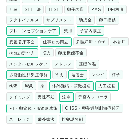
月経
SEET法
TESE
卵子の質
PMS
DFI検査
ラクトバチルス
サプリメント
助成金
卵子提供
費用
プレコンセプションケア
子宮内膜症
多胎妊娠・双子
不育症
反復着床不全
仕事との両立
漢方
卵巣機能不全
病院の選び方
メンタルセルフケア
ストレス
基礎体温
冷え
レシピ
精子
多嚢胞性卵巣症候群
培養士
検査
鍼灸
薬
体外受精・顕微授精
人工授精
タイミング
男性不妊
子宮内フローラ
流産
OHSS・卵巣過剰刺激症候群
FT・卵管鏡下卵管形成術
ストレッチ
栄養療法
排卵誘発剤