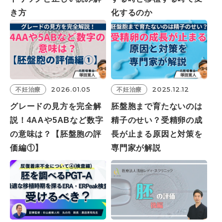
き方
化するのか
2026.01.05
2025.12.12
不妊治療
不妊治療
グレードの見方を完全解
胚盤胞まで育たないのは
説！4AAや5ABなど数字
精子のせい？受精卵の成
の意味は？【胚盤胞の評
長が止まる原因と対策を
価編①】
専門家が解説