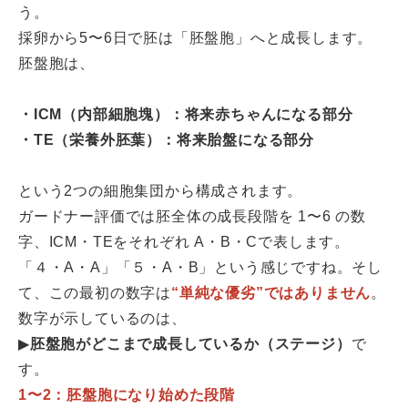
う。
採卵から5〜6日で胚は「胚盤胞」へと成長します。
胚盤胞は、
・ICM（内部細胞塊）：将来赤ちゃんになる部分
・TE（栄養外胚葉）：将来胎盤になる部分
という2つの細胞集団から構成されます。
ガードナー評価では胚全体の成長段階を 1〜6 の数
字、ICM・TEをそれぞれ A・B・Cで表します。
「４・A・A」「５・A・B」という感じですね。そし
て、この最初の数字は
“単純な優劣”ではありません
。
数字が示しているのは、
▶
胚盤胞がどこまで成長しているか（ステージ）
で
す。
1〜2：胚盤胞になり始めた段階