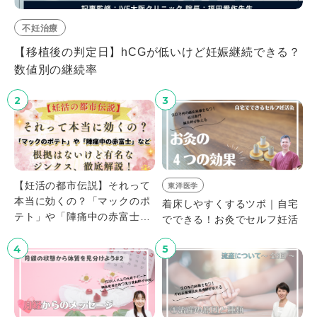
不妊治療
【移植後の判定日】hCGが低いけど妊娠継続できる？
数値別の継続率
2
3
【妊活の都市伝説】それって
東洋医学
本当に効くの？「マックのポ
着床しやすくするツボ｜自宅
テト」や「陣痛中の赤富士」
でできる！お灸でセルフ妊活
など、根拠はないけど有名な
ジンクス、徹底解説！
4
5