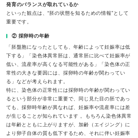
発育のバランスが取れているか
といった観点は、“胚の状態を知るための情報”として
重要です。
② 採卵時の年齢
「胚盤胞になったとしても、年齢によって妊娠率は低
下する」「染色体異常胚は、通常胚に比べて妊娠率が
低い、流産率が高くなる可能性がある」「染色体の正
常性の大きな要因には、採卵時の年齢が関わってい
る」などが考えられます。
特に、染色体の正常性には採卵時の年齢が関わってい
るという部分が非常に重要で、同じ見た目の胚であっ
ても、採卵時年齢が異なれば、妊娠率や流産率には差
が生じることが知られています 。もちろん染色体異常
は年齢とともに上がりますが、加齢（エイジング）に
より卵子自体の質も低下するため、それに伴い妊娠率