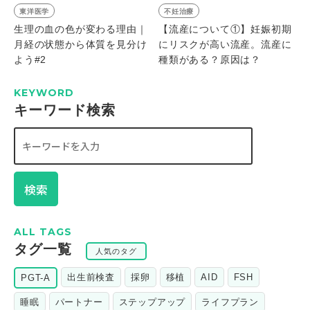
東洋医学
不妊治療
生理の血の色が変わる理由｜
【流産について①】妊娠初期
月経の状態から体質を見分け
にリスクが高い流産。流産に
よう#2
種類がある？原因は？
KEYWORD
キーワード検索
検索
ALL TAGS
タグ一覧
人気のタグ
出生前検査
採卵
移植
AID
FSH
PGT-A
睡眠
パートナー
ステップアップ
ライフプラン