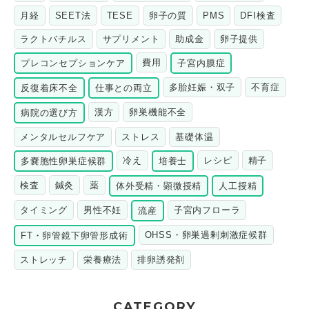
月経
SEET法
TESE
卵子の質
PMS
DFI検査
ラクトバチルス
サプリメント
助成金
卵子提供
費用
プレコンセプションケア
子宮内膜症
多胎妊娠・双子
不育症
反復着床不全
仕事との両立
漢方
卵巣機能不全
病院の選び方
メンタルセルフケア
ストレス
基礎体温
冷え
レシピ
精子
多嚢胞性卵巣症候群
培養士
検査
鍼灸
薬
体外受精・顕微授精
人工授精
タイミング
男性不妊
子宮内フローラ
流産
OHSS・卵巣過剰刺激症候群
FT・卵管鏡下卵管形成術
ストレッチ
栄養療法
排卵誘発剤
CATEGORY