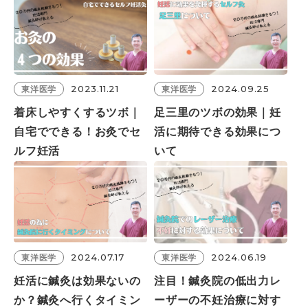
2023.11.21
2024.09.25
東洋医学
東洋医学
着床しやすくするツボ｜
足三里のツボの効果｜妊
自宅でできる！お灸でセ
活に期待できる効果につ
ルフ妊活
いて
2024.07.17
2024.06.19
東洋医学
東洋医学
妊活に鍼灸は効果ないの
注目！鍼灸院の低出力レ
か？鍼灸へ行くタイミン
ーザーの不妊治療に対す