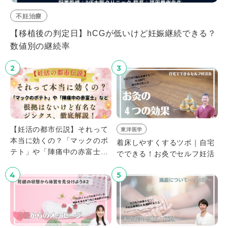
不妊治療
【移植後の判定日】hCGが低いけど妊娠継続できる？
数値別の継続率
2
3
【妊活の都市伝説】それって
東洋医学
本当に効くの？「マックのポ
着床しやすくするツボ｜自宅
テト」や「陣痛中の赤富士」
でできる！お灸でセルフ妊活
など、根拠はないけど有名な
ジンクス、徹底解説！
4
5