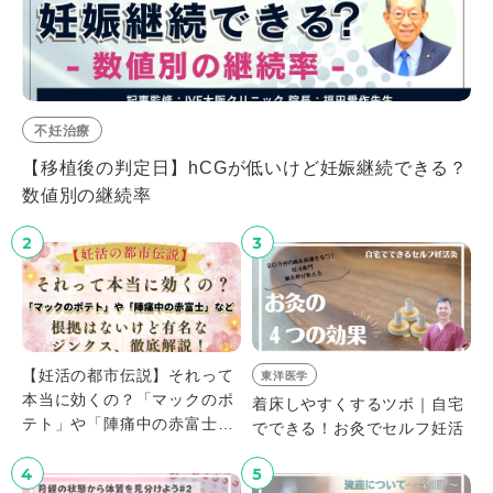
不妊治療
【移植後の判定日】hCGが低いけど妊娠継続できる？
数値別の継続率
2
3
【妊活の都市伝説】それって
東洋医学
本当に効くの？「マックのポ
着床しやすくするツボ｜自宅
テト」や「陣痛中の赤富士」
でできる！お灸でセルフ妊活
など、根拠はないけど有名な
ジンクス、徹底解説！
4
5