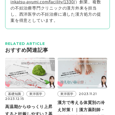
inkatsu-ayumi.com/facility/1330/
）創業。複数
の不妊治療専門クリニックの漢方外来を担当
し、西洋医学の不妊治療に適した漢方処方の提
案を得意としています。
RELATED ARTICLE
おすすめ関連記事
2023.11.21
基礎知識
東洋医学
東洋医学
2023.12.15
漢方で考える体質別の冷
高温期からゆっくり上昇
え対策！｜漢方薬剤師・
すると妊娠しやすい？基