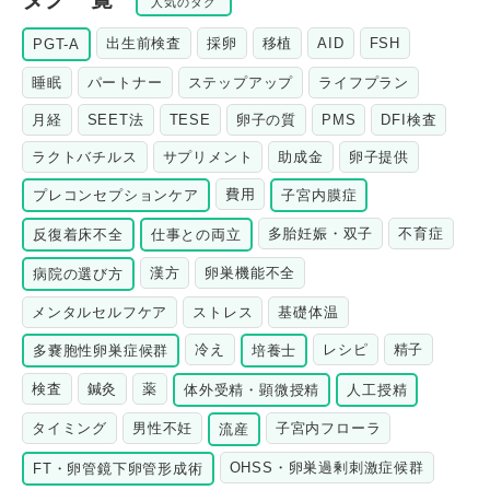
人気のタグ
出生前検査
採卵
移植
AID
FSH
PGT-A
睡眠
パートナー
ステップアップ
ライフプラン
月経
SEET法
TESE
卵子の質
PMS
DFI検査
ラクトバチルス
サプリメント
助成金
卵子提供
費用
プレコンセプションケア
子宮内膜症
多胎妊娠・双子
不育症
反復着床不全
仕事との両立
漢方
卵巣機能不全
病院の選び方
メンタルセルフケア
ストレス
基礎体温
冷え
レシピ
精子
多嚢胞性卵巣症候群
培養士
検査
鍼灸
薬
体外受精・顕微授精
人工授精
タイミング
男性不妊
子宮内フローラ
流産
OHSS・卵巣過剰刺激症候群
FT・卵管鏡下卵管形成術