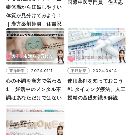
国際中医専門員 住吉忍
礎体温から妊娠しやすい
体質か見分けてみよう！
｜漢方薬剤師員 住吉忍
2024.01.11
2024.04.14
東洋医学
不妊治療
心の不調を漢方で労わる
使用薬剤を知っておこう
1 妊活中のメンタル不
#1 タイミング療法、人工
調はあなただけではない
授精の基礎知識を解説