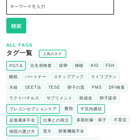
検索
ALL TAGS
タグ一覧
人気のタグ
出生前検査
採卵
移植
AID
FSH
PGT-A
睡眠
パートナー
ステップアップ
ライフプラン
月経
SEET法
TESE
卵子の質
PMS
DFI検査
ラクトバチルス
サプリメント
助成金
卵子提供
費用
プレコンセプションケア
子宮内膜症
多胎妊娠・双子
不育症
反復着床不全
仕事との両立
漢方
卵巣機能不全
病院の選び方