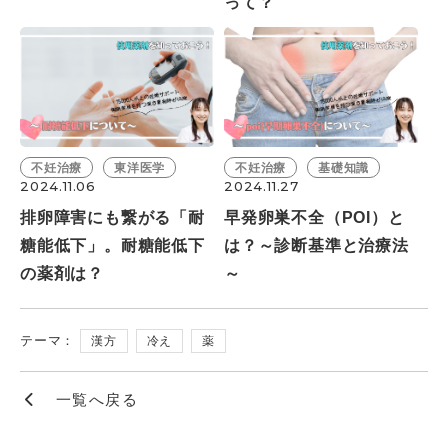
って？
不妊治療
東洋医学
不妊治療
基礎知識
2024.11.06
2024.11.27
排卵障害にも繋がる「耐
早発卵巣不全（POI）と
糖能低下」。耐糖能低下
は？～診断基準と治療法
の薬剤は？
～
テーマ：
漢方
冷え
薬
一覧へ戻る