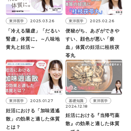
2025.03.26
2025.02.26
東洋医学
東洋医学
「冷える陽虚」「だるい
便秘がち、あざができや
腎虚」体質に。～八味地
すい、顔色が悪い「瘀
黄丸と妊活～
血」体質の妊活に桂枝茯
苓丸
2025.01.27
東洋医学
基礎知識
東洋医学
2024.12.18
妊活における「加味逍遙
妊活における『当帰芍薬
散」の効果と適した体質
散』の効果と適した体質
とは？