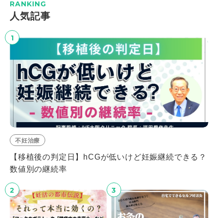
RANKING
⼈気記事
1
不妊治療
【移植後の判定日】hCGが低いけど妊娠継続できる？
数値別の継続率
2
3