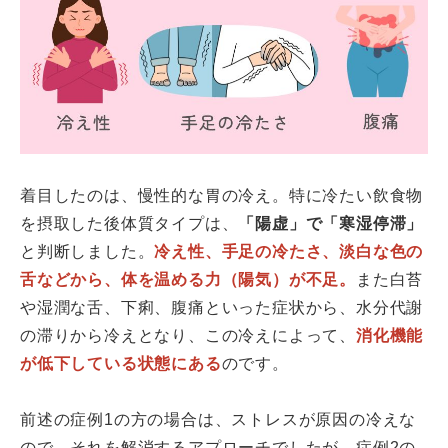
着目したのは、慢性的な胃の冷え。特に冷たい飲食物
を摂取した後体質タイプは、
「陽虚」で「寒湿停滞」
と判断しました。
冷え性、手足の冷たさ、淡白な色の
舌などから、体を温める力（陽気）が不足。
また白苔
や湿潤な舌、下痢、腹痛といった症状から、水分代謝
の滞りから冷えとなり、この冷えによって、
消化機能
が低下している状態にある
のです。
前述の症例1の方の場合は、ストレスが原因の冷えな
ので、それを解消するアプローチでしたが、症例2の