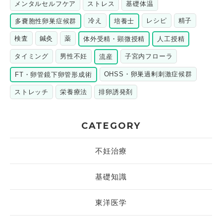
メンタルセルフケア
ストレス
基礎体温
冷え
レシピ
精子
多嚢胞性卵巣症候群
培養士
検査
鍼灸
薬
体外受精・顕微授精
人工授精
タイミング
男性不妊
子宮内フローラ
流産
OHSS・卵巣過剰刺激症候群
FT・卵管鏡下卵管形成術
ストレッチ
栄養療法
排卵誘発剤
CATEGORY
不妊治療
基礎知識
東洋医学