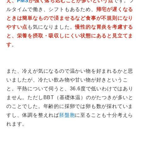
え、
PMS
が強く落ち込むことが多いという点
です。フ
ルタイムで働き、シフトもあるため、
帰宅が遅くなる
ときは簡単なもので済ませるなど食事が不規則になり
やすい点
も気になりました。
慢性的な胃炎を考慮する
と、栄養を摂取・吸収しにくい状態にあると見立てま
す
。
また、冷えが気になるので温かい物を好まれるかと思
いましたが、冷たい飲み物や甘い物が好きというこ
と。平熱について伺うと、36.6度で低いわけではあり
ません。ただしBBT（基礎体温）のがたつきが多いと
のことでした。年齢的に採卵では卵も数が採れていま
すし、体調を整えれば
胚盤胞
に至ることも十分考えら
れます。