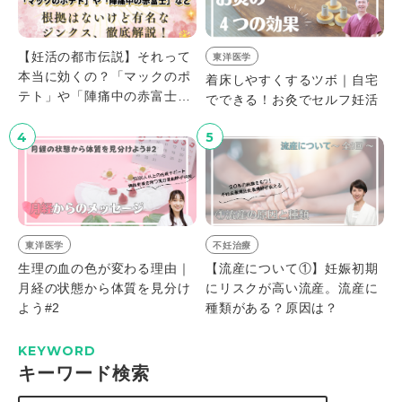
【妊活の都市伝説】それって
東洋医学
本当に効くの？「マックのポ
着床しやすくするツボ｜自宅
テト」や「陣痛中の赤富士」
でできる！お灸でセルフ妊活
など、根拠はないけど有名な
ジンクス、徹底解説！
4
5
東洋医学
不妊治療
生理の血の色が変わる理由｜
【流産について①】妊娠初期
月経の状態から体質を見分け
にリスクが高い流産。流産に
よう#2
種類がある？原因は？
KEYWORD
キーワード検索