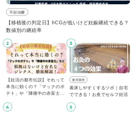
不妊治療
【移植後の判定日】hCGが低いけど妊娠継続できる？
数値別の継続率
2
3
【妊活の都市伝説】それって
東洋医学
本当に効くの？「マックのポ
着床しやすくするツボ｜自宅
テト」や「陣痛中の赤富士」
でできる！お灸でセルフ妊活
など、根拠はないけど有名な
ジンクス、徹底解説！
4
5