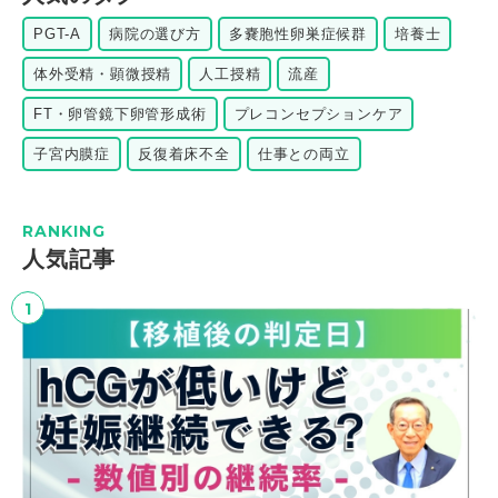
PGT-A
病院の選び方
多嚢胞性卵巣症候群
培養士
体外受精・顕微授精
人工授精
流産
FT・卵管鏡下卵管形成術
プレコンセプションケア
子宮内膜症
反復着床不全
仕事との両立
RANKING
⼈気記事
1