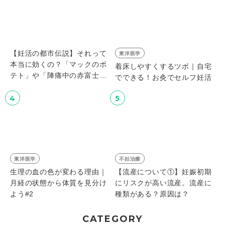
【妊活の都市伝説】それって
東洋医学
本当に効くの？「マックのポ
着床しやすくするツボ｜自宅
テト」や「陣痛中の赤富士」
でできる！お灸でセルフ妊活
など、根拠はないけど有名な
ジンクス、徹底解説！
4
5
東洋医学
不妊治療
生理の血の色が変わる理由｜
【流産について①】妊娠初期
月経の状態から体質を見分け
にリスクが高い流産。流産に
よう#2
種類がある？原因は？
CATEGORY