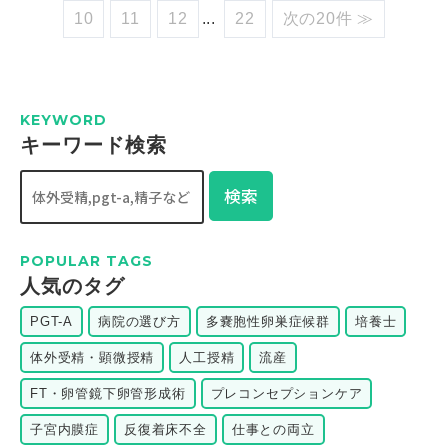
10
11
12
...
22
次の20件 ≫
KEYWORD
キーワード検索
検索
POPULAR TAGS
⼈気のタグ
PGT-A
病院の選び方
多嚢胞性卵巣症候群
培養士
体外受精・顕微授精
人工授精
流産
FT・卵管鏡下卵管形成術
プレコンセプションケア
子宮内膜症
反復着床不全
仕事との両立