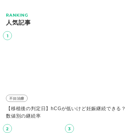
RANKING
⼈気記事
1
不妊治療
【移植後の判定日】hCGが低いけど妊娠継続できる？
数値別の継続率
2
3