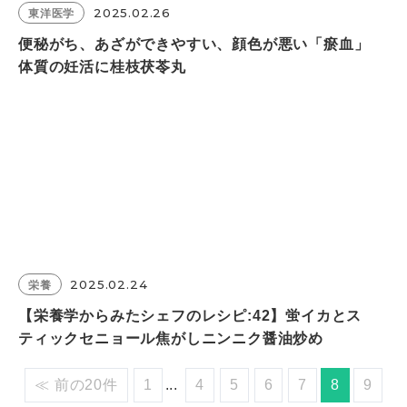
2025.02.26
東洋医学
便秘がち、あざができやすい、顔色が悪い「瘀血」
体質の妊活に桂枝茯苓丸
2025.02.24
栄養
【栄養学からみたシェフのレシピ:42】蛍イカとス
ティックセニョール焦がしニンニク醤油炒め
≪ 前の20件
1
...
4
5
6
7
8
9